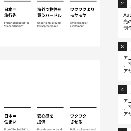
Au
光
制作
Tr
作
ア
、
ア
デ
ア
、
ア
出