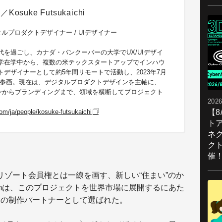
osuke Futsukaichi
ジタルプロダクトデザイナー / UIデザイナー
代を過ごし、カナダ・バンクーバーの大学でUX/UIデザイ
学在学中から、複数の米テックスタートアップでインハウ
トデザイナーとして約5年間リモートで活動し、2023年7月
amへ参画。現在は、デジタルプロダクトデザインを主軸に、
ザインからブランディングまで、領域を横断してプロジェクト
2026
【
m/ja/people/kosuke-futsukaichi
ト
ネ
ク
催
でのリゾート会員権とは一線を画す、新しい“住まい”のか
amは、このプロジェクトを世界市場に展開するにあた
トの制作パートナーとして選ばれた。