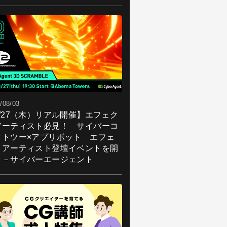
/08/03
8/27（木）リアル開催】エフェク
アーティスト必見！ サイバーコ
クトツー×アプリボット エフェ
トアーティスト登壇イベントを開
！－サイバーエージェント