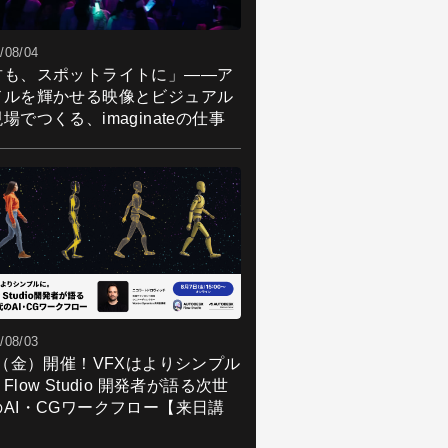
/08/04
君も、スポットライトに」――ア
ドルを輝かせる映像とビジュアル
場でつくる、imaginateの仕事
/08/03
7（金）開催！VFXはよりシンプル
Flow Studio 開発者が語る次世
のAI・CGワークフロー【来日講
】