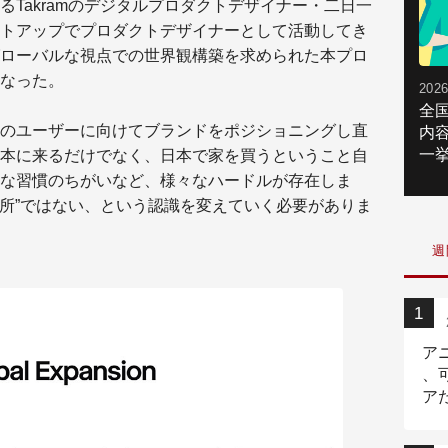
Takramのデジタルプロダクトデザイナー・二日一
トアップでプロダクトデザイナーとして活動してき
ローバルな視点での世界観構築を求められた本プロ
なった。
2026
全
のユーザーに向けてブランドをポジショニングし直
内
一挙
本に来るだけでなく、日本で家を買うということ自
な習慣のちがいなど、様々なハードルが存在しま
場所”ではない、という認識を変えていく必要がありま
週
ア
、
ア
ニ