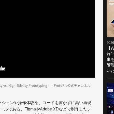
2026
【W
れ
事
管
い
ity vs. High-fidelity Prototyping」（ProtoPie公式チャンネル）
ラクションや操作体験を、コードを書かずに高い再現
である。FigmaやAdobe XDなどで制作したデ