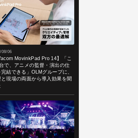
/08/06
acom MovinkPad Pro 14】「こ
1台で、アニメの監督・演出の仕
を完結できる」OLMグループに、
理と現場の両面から導入効果を聞
た