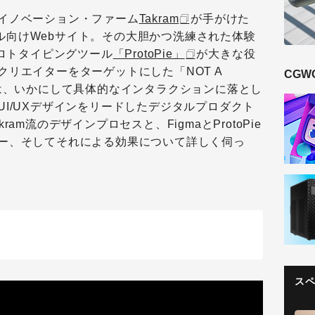
イノベーション・ファーム
Takram
が手がけた
ル向けWebサイト。その大胆かつ洗練された体験
プロトタイピングツール
「ProtoPie」
が大きな役
リエイターをターゲットにした「NOT A
CGW
トは、いかにして具体的なインタラクションに落とし
I/UXデザインをリードしたデジタルプロダクト
am流のデザインプロセスと、FigmaとProtoPie
ー、そしてそれによる効果について詳しく伺っ
ス