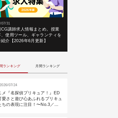
/07/31
国CG講師求人情報まとめ。授業
容、使用ツール、ギャランティを
紹介【2026年6月更新】
間ランキング
月間ランキング
2026/07/24
ニメ『名探偵プリキュア！』ED
可愛さと遊び心あふれるプリキュ
たちの表現に注目！〜No.3／ア
メーション付け篇