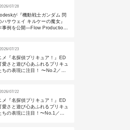
2026/07/28
todeskが『機動戦士ガンダム 閃
のハサウェイ キルケーの魔女』
事例を公開―Flow Production
ackingと3ds Maxが支えたCG制
現場
2026/07/23
ニメ『名探偵プリキュア！』ED
可愛さと遊び心あふれるプリキュ
たちの表現に注目！ 〜No.2／モ
リング＆リギング篇
2026/07/22
ニメ『名探偵プリキュア！』ED
可愛さと遊び心あふれるプリキュ
たちの表現に注目！〜No.1／演
篇