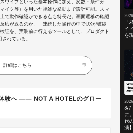
スワイプといった基本操作に加え、変数・条件分
マイク等）を用いた複雑な挙動まで設計可能。スマ
2026
上で動作確認ができる点も特長だ。画面遷移の確認
「
反応が返るのか」「連続した操作の中でUXが破綻
イ
検証を、実装前に行えるツールとして、プロダクト
を現
用されている。
詳細はこちら
へ ―― NOT A HOTELのグロー
2026
8/
に。
代
演