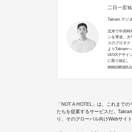
二日一宏祐／K
Takram デ
北米で中高時
ンを専攻。大
スのプロダク
よりTakr
UI/UXデ
に取り組む。
www.takram.co
「NOT A HOTEL」は、これま
たちを提案するサービスだ。Takr
り、そのグローバル向けWebサイ