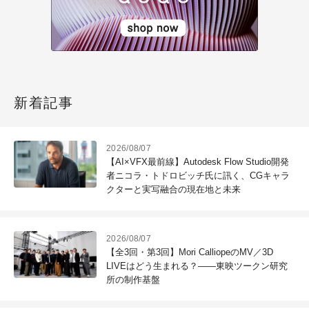
新着記事
2026/08/07
【AI×VFX最前線】Autodesk Flow Studio開発
者ニコラ・トドロビッチ氏に訊く、CGキャラ
クターと実写融合の現在地と未来
2026/08/07
【全3回・第3回】Mori CalliopeのMV／3D
LIVEはどう生まれる？――東映ツークン研究
所の制作基盤