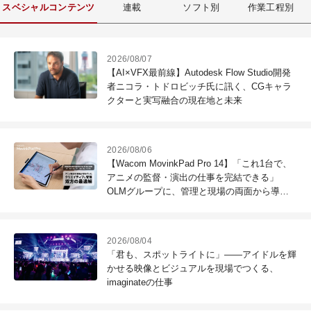
スベシャルコンテンツ
連載
ソフト別
作業工程別
2026/08/07
【AI×VFX最前線】Autodesk Flow Studio開発
者ニコラ・トドロビッチ氏に訊く、CGキャラ
クターと実写融合の現在地と未来
2026/08/06
【Wacom MovinkPad Pro 14】「これ1台で、
アニメの監督・演出の仕事を完結できる」
OLMグループに、管理と現場の両面から導入
効果を聞いた
2026/08/04
「君も、スポットライトに」――アイドルを輝
かせる映像とビジュアルを現場でつくる、
imaginateの仕事