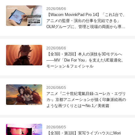
2026/08/06
【Wacom MovinkPad Pro 14】「これ1台で、
アニメの監督・演出の仕事を完結できる」
OLMグループに、管理と現場の両面から導入
効果を聞いた
2026/08/06
【全3回・第2回】本人の演技を3Dモデルへ
――MV「Die For You」を支えたUE最適化、
モーション＆フェイシャル
2026/08/05
アニメ『二十世紀電氣目録-ユーレカ・エヴリ
カ-』京都アニメーションが描く印象派絵画の
ような画づくりとは〜No.1／美術篇
2026/08/05
【全3回・第1回】実写ライブハウスにMori