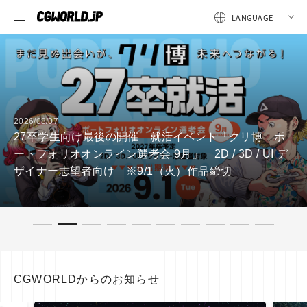
ト「クリ博 ポ
2026/08/07
 3D / UI デ
【全3回・第3回】Mori CalliopeのMV
品締切
生まれる？――東映ツークン研究所の
CGWORLDからのお知らせ