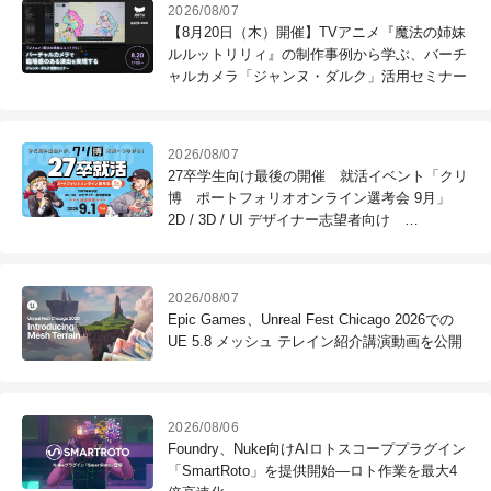
2026/08/07
【8月20日（木）開催】TVアニメ『魔法の姉妹
ルルットリリィ』の制作事例から学ぶ、バーチ
ャルカメラ「ジャンヌ・ダルク」活用セミナー
2026/08/07
27卒学生向け最後の開催 就活イベント「クリ
博 ポートフォリオオンライン選考会 9月」
2D / 3D / UI デザイナー志望者向け
※9/1（火）作品締切
2026/08/07
Epic Games、Unreal Fest Chicago 2026での
UE 5.8 メッシュ テレイン紹介講演動画を公開
2026/08/06
Foundry、Nuke向けAIロトスコーププラグイン
「SmartRoto」を提供開始―ロト作業を最大4