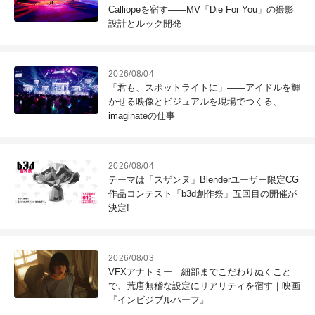
Calliopeを宿す――MV「Die For You」の撮影
設計とルック開発
2026/08/04
「君も、スポットライトに」――アイドルを輝
かせる映像とビジュアルを現場でつくる、
imaginateの仕事
2026/08/04
テーマは「スザンヌ」Blenderユーザー限定CG
作品コンテスト「b3d創作祭」五回目の開催が
決定!
2026/08/03
VFXアナトミー 細部までこだわりぬくこと
で、荒唐無稽な設定にリアリティを宿す｜映画
『インビジブルハーフ』