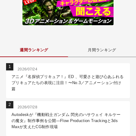
週間ランキング
月間ランキング
2026/07/24
アニメ『名探偵プリキュア！』ED 、可愛さと遊び心あふれる
プリキュアたちの表現に注目！〜No.3／アニメーション付け
篇
2026/07/28
Autodeskが『機動戦士ガンダム 閃光のハサウェイ キルケー
の魔女』制作事例を公開―Flow Production Trackingと3ds
Maxが支えたCG制作現場