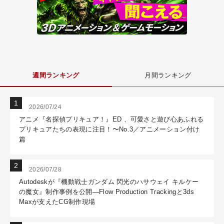
週間ランキング
月間ランキング
2026/07/24
アニメ『名探偵プリキュア！』ED 、可愛さと遊び心あふれる
プリキュアたちの表現に注目！〜No.3／アニメーション付け
篇
2026/07/28
Autodeskが『機動戦士ガンダム 閃光のハサウェイ キルケー
の魔女』制作事例を公開―Flow Production Trackingと3ds
Maxが支えたCG制作現場