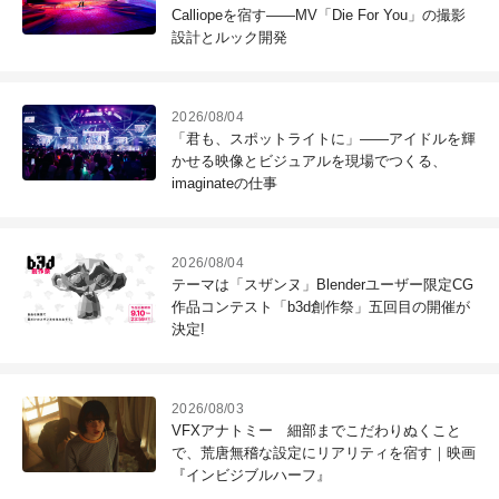
Calliopeを宿す――MV「Die For You」の撮影
設計とルック開発
2026/08/04
「君も、スポットライトに」――アイドルを輝
かせる映像とビジュアルを現場でつくる、
imaginateの仕事
2026/08/04
テーマは「スザンヌ」Blenderユーザー限定CG
作品コンテスト「b3d創作祭」五回目の開催が
決定!
2026/08/03
VFXアナトミー 細部までこだわりぬくこと
で、荒唐無稽な設定にリアリティを宿す｜映画
『インビジブルハーフ』