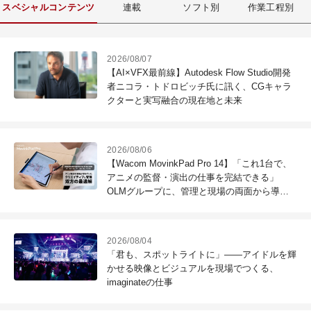
スベシャルコンテンツ
連載
ソフト別
作業工程別
2026/08/07
【AI×VFX最前線】Autodesk Flow Studio開発
者ニコラ・トドロビッチ氏に訊く、CGキャラ
クターと実写融合の現在地と未来
2026/08/06
【Wacom MovinkPad Pro 14】「これ1台で、
アニメの監督・演出の仕事を完結できる」
OLMグループに、管理と現場の両面から導入
効果を聞いた
2026/08/04
「君も、スポットライトに」――アイドルを輝
かせる映像とビジュアルを現場でつくる、
imaginateの仕事