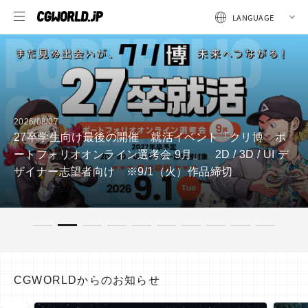
イベント「クリ博 ポ
2026/08/07
2D / 3D / UI デ
【全3回・第3回】Mori Calliop
火）作品締切
生まれる？――東映ツークン研
CGWORLDからのお知らせ