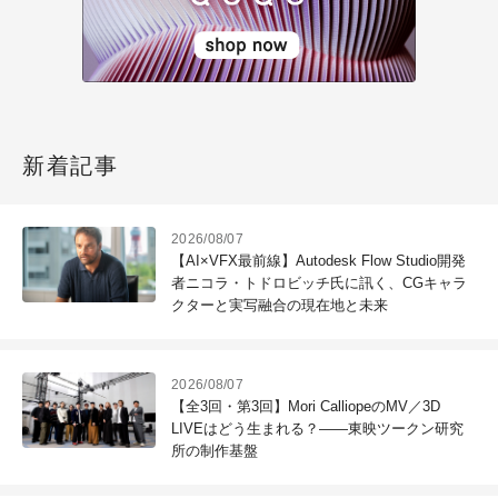
新着記事
2026/08/07
【AI×VFX最前線】Autodesk Flow Studio開発
者ニコラ・トドロビッチ氏に訊く、CGキャラ
クターと実写融合の現在地と未来
2026/08/07
【全3回・第3回】Mori CalliopeのMV／3D
LIVEはどう生まれる？――東映ツークン研究
所の制作基盤