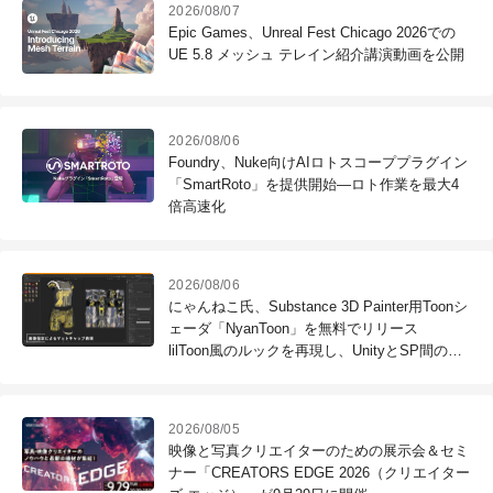
2026/08/07
Epic Games、Unreal Fest Chicago 2026での
UE 5.8 メッシュ テレイン紹介講演動画を公開
2026/08/06
Foundry、Nuke向けAIロトスコーププラグイン
「SmartRoto」を提供開始―ロト作業を最大4
倍高速化
2026/08/06
にゃんねこ氏、Substance 3D Painter用Toonシ
ェーダ「NyanToon」を無料でリリース
lilToon風のルックを再現し、UnityとSP間のル
ック差異を吸収
2026/08/05
映像と写真クリエイターのための展示会＆セミ
ナー「CREATORS EDGE 2026（クリエイター