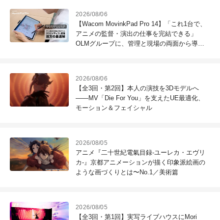
2026/08/06
【Wacom MovinkPad Pro 14】「これ1台で、
アニメの監督・演出の仕事を完結できる」
OLMグループに、管理と現場の両面から導入
効果を聞いた
2026/08/06
【全3回・第2回】本人の演技を3Dモデルへ
――MV「Die For You」を支えたUE最適化、
モーション＆フェイシャル
2026/08/05
アニメ『二十世紀電氣目録-ユーレカ・エヴリ
カ-』京都アニメーションが描く印象派絵画の
ような画づくりとは〜No.1／美術篇
2026/08/05
【全3回・第1回】実写ライブハウスにMori