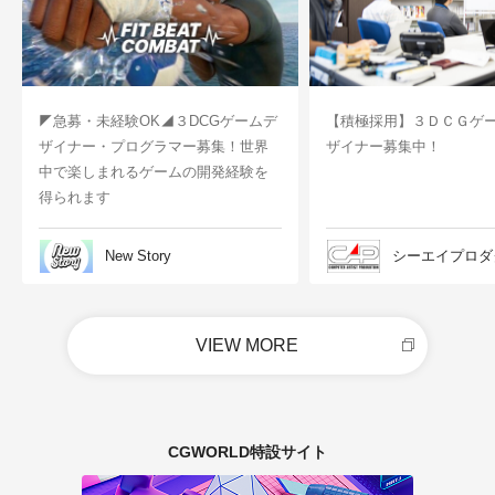
◤急募・未経験OK◢３DCGゲームデ
【積極採用】３ＤＣＧゲ
ザイナー・プログラマー募集！世界
ザイナー募集中！
中で楽しまれるゲームの開発経験を
得られます
New Story
シーエイプロダ
VIEW MORE
CGWORLD特設サイト