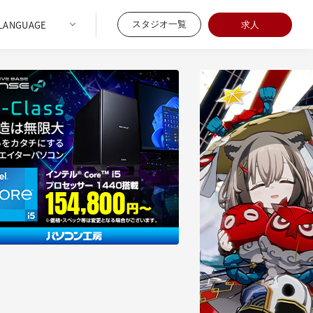
スタジオ一覧
求人
08/07
3回・第3回】Mori CalliopeのMV／3D LIVEは
る？――東映ツークン研究所の制作基盤