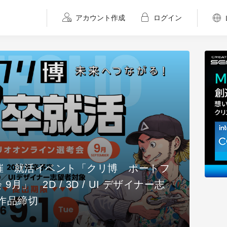
アカウント作成
ログイン
催 就活イベント「クリ博 ポートフ
2026/
」 2D / 3D / UI デザイナー志
【全
）作品締切
れ