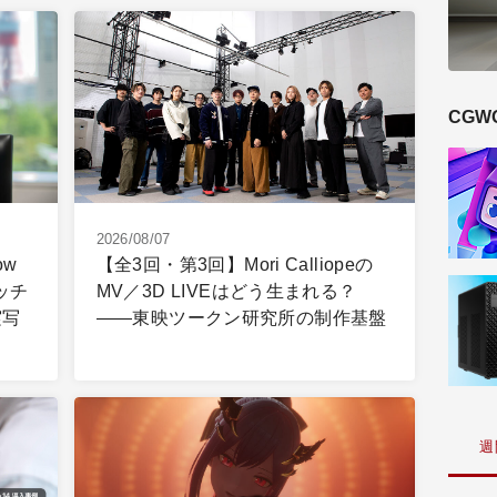
CGW
2026/08/07
ow
【全3回・第3回】Mori Calliopeの
ッチ
MV／3D LIVEはどう生まれる？
実写
――東映ツークン研究所の制作基盤
週