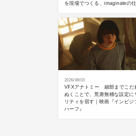
を現場でつくる、imaginateの
2026/08/03
VFXアナトミー 細部までこだ
ぬくことで、荒唐無稽な設定に
リティを宿す｜映画『インビジ
ハーフ』