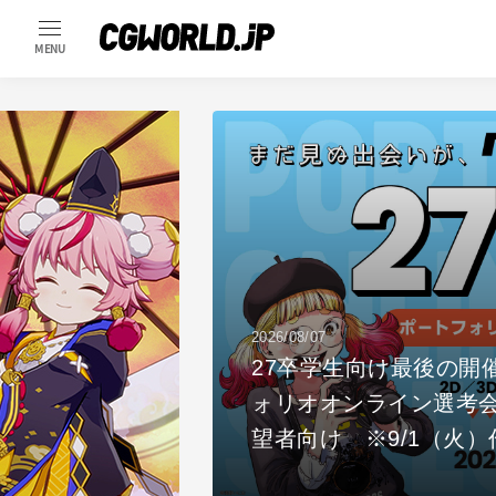
MENU
2026/08/07
io開発者ニコラ・ト
27卒学生向け最後の開
写融合の現在地
ォリオオンライン選考会 9月
望者向け ※9/1（火