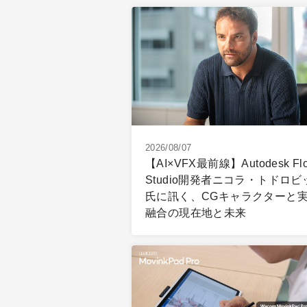
2026/08/07
【AI×VFX最前線】Autodesk Fl
Studio開発者ニコラ・トドロビ
氏に訊く、CGキャラクターと
融合の現在地と未来