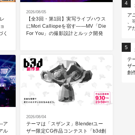
2026/08/05
ア
レ
【全3回・第1回】実写ライブハウス
、
ョ
にMori Calliopeを宿す――MV「Die
ア
づく
For You」の撮影設計とルック開発
出
テ
ザ
創
2026/08/04
―ア
テーマは「スザンヌ」Blenderユー
アル
ザー限定CG作品コンテスト「b3d創