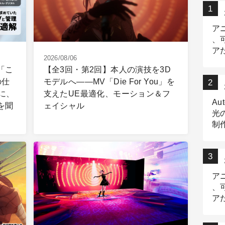
ア
、
ア
2026/08/06
ニ
】「こ
【全3回・第2回】本人の演技を3D
の仕
モデルへ――MV「Die For You」を
に、
支えたUE最適化、モーション＆フ
Au
を聞
ェイシャル
光
制作
Tr
作
ア
、
ア
デ