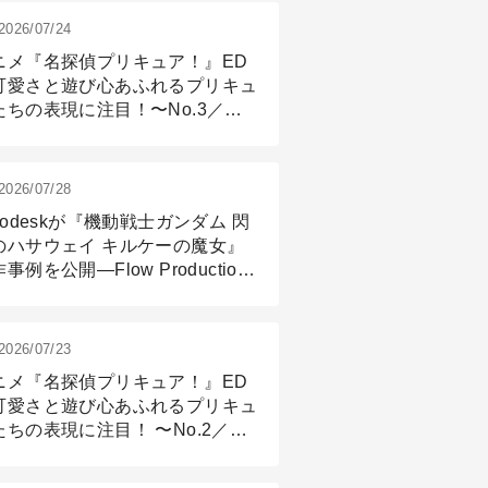
2026/07/24
ニメ『名探偵プリキュア！』ED
可愛さと遊び心あふれるプリキュ
たちの表現に注目！〜No.3／ア
メーション付け篇
2026/07/28
todeskが『機動戦士ガンダム 閃
のハサウェイ キルケーの魔女』
事例を公開―Flow Production
ackingと3ds Maxが支えたCG制
現場
2026/07/23
ニメ『名探偵プリキュア！』ED
可愛さと遊び心あふれるプリキュ
たちの表現に注目！ 〜No.2／モ
リング＆リギング篇