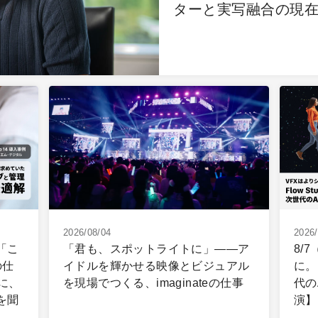
ターと実写融合の現
2026/08/04
2026/
】「こ
「君も、スポットライトに」――ア
8/
の仕
イドルを輝かせる映像とビジュアル
に。
に、
を現場でつくる、imaginateの仕事
代の
を聞
演】