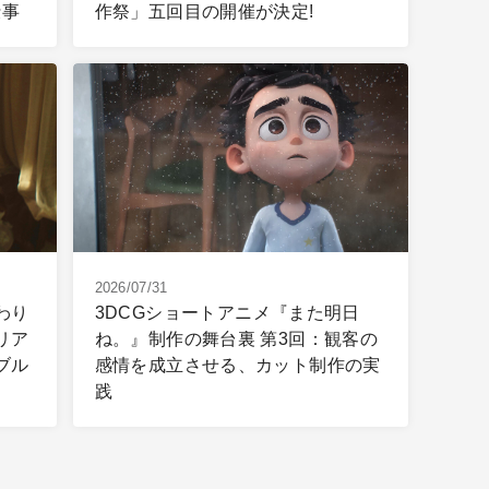
仕事
作祭」五回目の開催が決定!
2026/07/31
わり
3DCGショートアニメ『また明日
リア
ね。』制作の舞台裏 第3回：観客の
ブル
感情を成立させる、カット制作の実
践