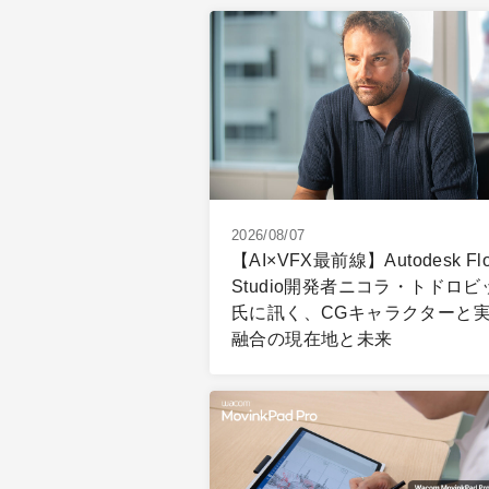
2026/08/07
【AI×VFX最前線】Autodesk Fl
Studio開発者ニコラ・トドロビ
氏に訊く、CGキャラクターと
融合の現在地と未来