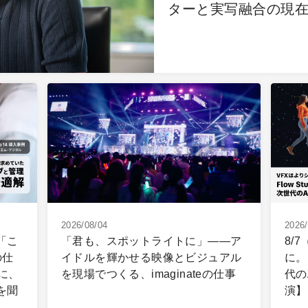
ターと実写融合の現
2026/08/04
2026/
】「こ
「君も、スポットライトに」――ア
8/
の仕
イドルを輝かせる映像とビジュアル
に。
に、
を現場でつくる、imaginateの仕事
代の
を聞
演】