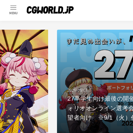
MENU
2026/08/07
io開発者ニコラ・ト
27卒学生向け最後の開
写融合の現在地
ォリオオンライン選考会 9月
望者向け ※9/1（火