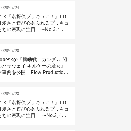
2026/07/24
ニメ『名探偵プリキュア！』ED
可愛さと遊び心あふれるプリキュ
たちの表現に注目！〜No.3／ア
メーション付け篇
2026/07/28
todeskが『機動戦士ガンダム 閃
のハサウェイ キルケーの魔女』
事例を公開―Flow Production
ackingと3ds Maxが支えたCG制
現場
2026/07/23
ニメ『名探偵プリキュア！』ED
可愛さと遊び心あふれるプリキュ
たちの表現に注目！ 〜No.2／モ
リング＆リギング篇