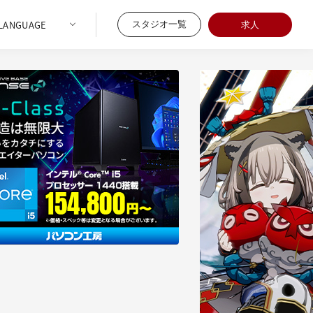
スタジオ一覧
求人
08/07
3回・第3回】Mori CalliopeのMV／3D LIVEは
る？――東映ツークン研究所の制作基盤