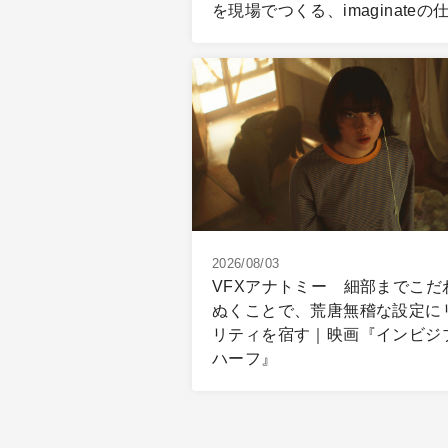
を現場でつくる、imaginateの
2026/08/03
VFXアナトミー 細部までこだ
ぬくことで、荒唐無稽な設定に
リティを宿す｜映画『インビジ
ハーフ』