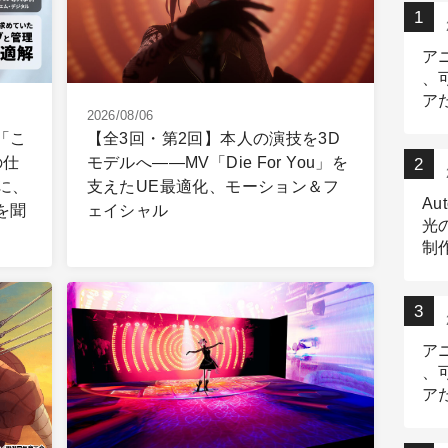
ア
、
ア
2026/08/06
ニ
】「こ
【全3回・第2回】本人の演技を3D
の仕
モデルへ――MV「Die For You」を
に、
支えたUE最適化、モーション＆フ
Au
を聞
ェイシャル
光
制作
Tr
作
ア
、
ア
デ