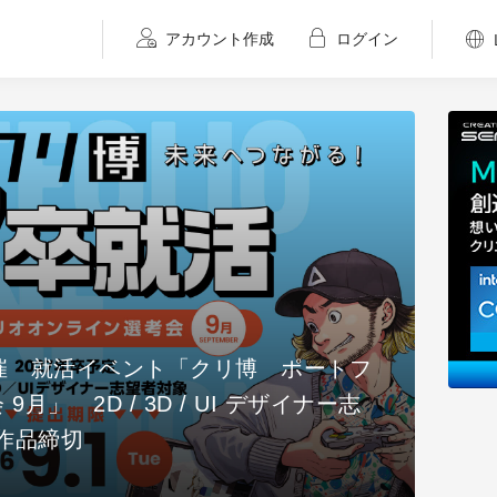
アカウント作成
ログイン
催 就活イベント「クリ博 ポートフ
2026/
」 2D / 3D / UI デザイナー志
【全
）作品締切
れ