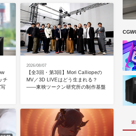
CGW
2026/08/07
ow
【全3回・第3回】Mori Calliopeの
ッチ
MV／3D LIVEはどう生まれる？
実写
――東映ツークン研究所の制作基盤
週