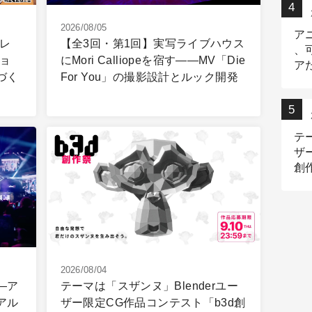
2026/08/05
ア
レ
【全3回・第1回】実写ライブハウス
、
ョ
にMori Calliopeを宿す――MV「Die
ア
づく
For You」の撮影設計とルック開発
出
テ
ザ
創
2026/08/04
―ア
テーマは「スザンヌ」Blenderユー
アル
ザー限定CG作品コンテスト「b3d創