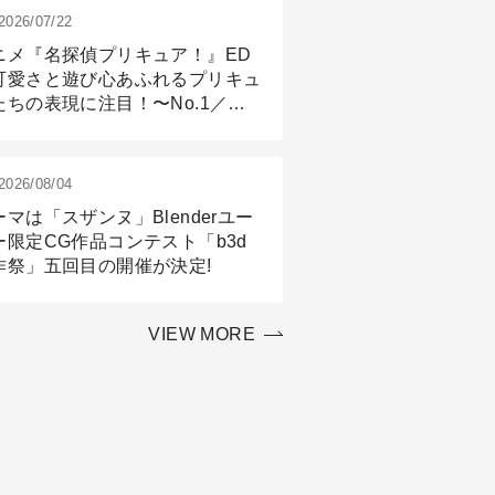
2026/07/22
ニメ『名探偵プリキュア！』ED
可愛さと遊び心あふれるプリキュ
たちの表現に注目！〜No.1／演
篇
2026/08/04
ーマは「スザンヌ」Blenderユー
ー限定CG作品コンテスト「b3d
作祭」五回目の開催が決定!
VIEW MORE