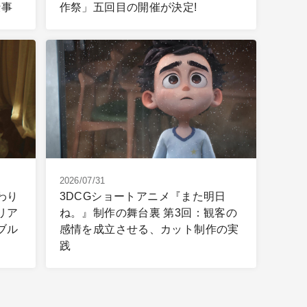
仕事
作祭」五回目の開催が決定!
2026/07/31
わり
3DCGショートアニメ『また明日
リア
ね。』制作の舞台裏 第3回：観客の
ブル
感情を成立させる、カット制作の実
践