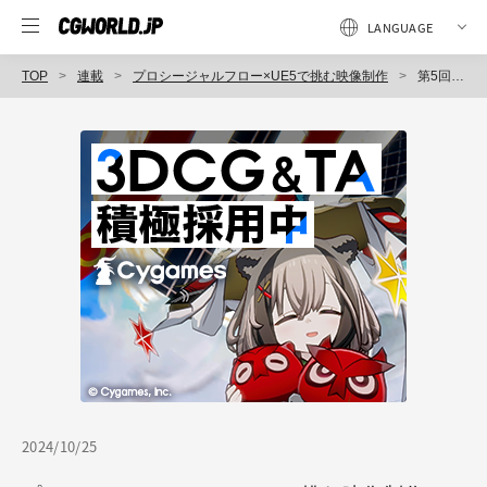
TOP
連載
プロシージャルフロー×UE5で挑む映像制作
第5回：モデル制作における効率的なワークフロー -HoudiniでモデリングしてUEへもっていく-
2024/10/25