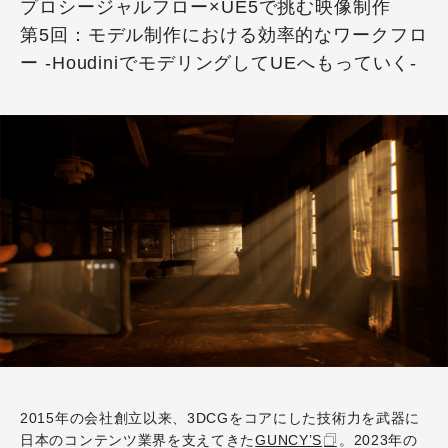
プロシージャルフロー×UE5で挑む映像制作
第5回：モデル制作における効率的なワークフロ
ー -HoudiniでモデリングしてUEへもっていく-
2015年の会社創立以来、3DCGをコアにした技術力を武器に
日本のコンテンツ業界を支えてきた
GUNCY’S
。2023年の