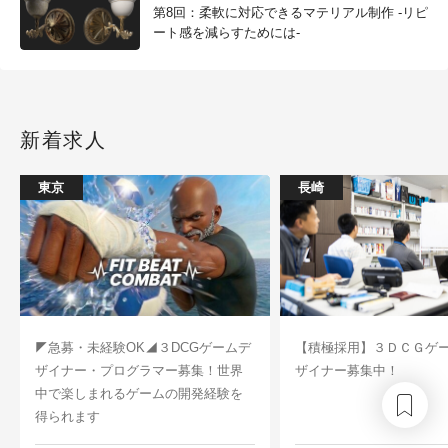
第8回：柔軟に対応できるマテリアル制作 -リピ
ート感を減らすためには-
新着求人
東京
長崎
◤急募・未経験OK◢３DCGゲームデ
【積極採用】３ＤＣＧゲ
ザイナー・プログラマー募集！世界
ザイナー募集中！
中で楽しまれるゲームの開発経験を
得られます