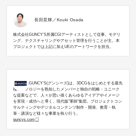
長田晃輝／Kouki Osada
株式会社GUNCY’S所属CGIアーティストとして従事。モデリ
ング、テクスチャリングやアセット管理を行うことが主。本
プロジェクトでは上記に加えUEのアートワークを担当。
株式会社GUNCY’S(グンシーズ)は、3DCGをはじめとする最先
端テクノロジーを熟知したメンバーと独自の戦略・ユニーク
な提案などで、人々が思い描くあらゆるアイデアやイメージ
を実現・成功へと導く、現代版”軍師”集団。プロジェクトコン
サルティングやデジタルコンテンツ制作・開発、教育・執
筆・講演など様々な事業を執り行う。
guncys.com