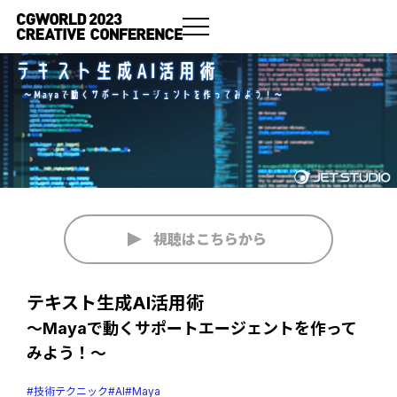
視聴はこちらから
テキスト生成AI活用術
～Mayaで動くサポートエージェントを作って
みよう！～
#技術テクニック
#AI
#Maya