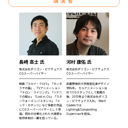
講演者
長崎 高士 氏
河村 康佑 氏
株式会社ポリゴン・ピクチュアズ
株式会社ポリゴン・ピクチュアズ
CGスーパーバイザー
CGスーパーバイザー
映画『スカイ・クロラ』『ホッタ
武蔵野美術大学視覚伝達デザイン
ラケの島』、TVアニメーション
学科卒。 セルアニメーション会
『トロン：ライジング』『シドニ
社でCGスタッフとして勤務の
アの騎士』『Lost in Oz』『スタ
後、2013年より株式会社ポリゴ
ーウォーズ:レジスタンス』『メ
ン・ピクチュアズ入社。 Mech
ック・カデッツ』など多数の作品
Cadetsでは
にCGスーパーバイザーとして参
Lighting&Compositing
加。同社の分業化された大規模な
Supervisorを担当。
制作体制の一翼を担っている。