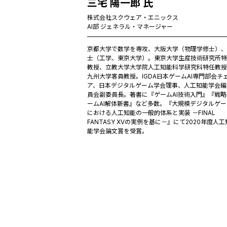
三宅 陽一郎 氏
株式会社スクウェア・エニックス
AI部 ジェネラル・マネージャー
京都大学で数学を専攻、大阪大学（物理学修士）、
士（工学、東京大学）。東京大学生産技術研究所特
教授、立教大学大学院人工知能科学研究科特任教授
九州大学客員教授。IGDA日本ゲームAI専門部会チ
ア、日本デジタルゲーム学会理事、人工知能学会編
員会副委員長。著書に『ゲームAI技術入門』『戦略
ームAI解体新書』など多数。『大規模デジタルゲー
における人工知能の一般的体系と実装 －FINAL
FANTASY XVの実例を基に－』にて2020年度人工
能学会論文賞を受賞。