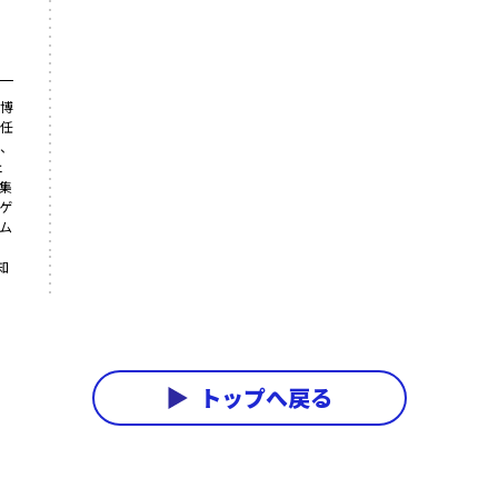
博
任
、
ェ
集
ゲ
ム
知
トップへ戻る