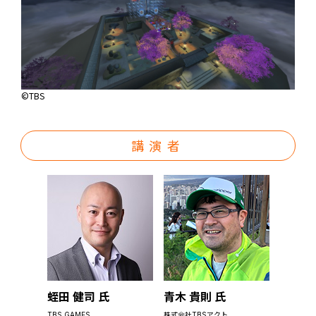
©︎TBS
講演者
蛭田 健司 氏
青木 貴則 氏
TBS GAMES
株式会社TBSアクト