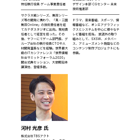
特任執行役員 ゲーム事業責任者
デザイン本部 CGセンター 未来
技術推進部
サクラ大戦シリーズ、無双シリー
ズ等の開発に携わり、「真・三國
ドラマ、音楽番組、スポーツ、情
無双Online」の技術責任者を経
報番組など、オンエアグラフィッ
てカナダスタジオに出向。現地責
クスとシステムを中心に様々なテ
任者として経営を担った。その
レビ番組を担当。 放送外の取り
後、ヤフーにてゲーム部門長、グ
組みとして、SXSW、メタバー
ループ会社の執行役員CTOや人
ス、アミューズメント施設などの
材開発室長などを経験。世界最大
コンテンツ制作プロジェクトにも
級のITカンファレンス「世界情報
参画。
社会サミットフォーラム2020」
開会式典セッション、大使館招待
講演他、登壇多数。
河村 光彦 氏
株式会社TBSアクト