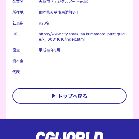
企業名
天草市（デジタルアート天草）
所在地
熊本県天草市東浜町8-1
社員数
920名
URL
https://www.city.amakusa.kumamoto.jp/rittiguid
e/kiji00311616/index.html
設立
平成18年3月
資本金
代表
トップへ戻る