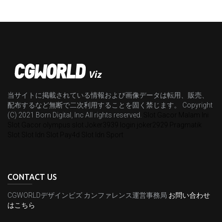
当サイトに掲載されている情報および画像データは転用、販売、
配布するなど無断で二次利用することを固く禁じます。 Copyright
(C) 2021 Born Digital, Inc All rights reserved.
Slot Gacor Malam Ini
Slot Gacor
olympus slot
Joker3939 login
joker2929
Pragmatik
Slot
Slot Idn
Slot Pay4d
Slot Idn Sport
CONTACT US
CGWORLDデザインビズ カンファレンス運営事務局
お問い合わせ
はこちら