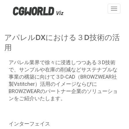
Toggle
navigati
アパレルDXにおける３D技術の活
用
アパレル業界で徐々に浸透しつつある３D技術
で、サンプルや在庫の削減などサステナブルな
事業の構築に向けて３D-CAD（BROWZWEAR社
製Vstitcher）活用のイメージならびに
BROWZWEARのパートナー企業のソリューショ
ンをご紹介いたします。
インターフェイス