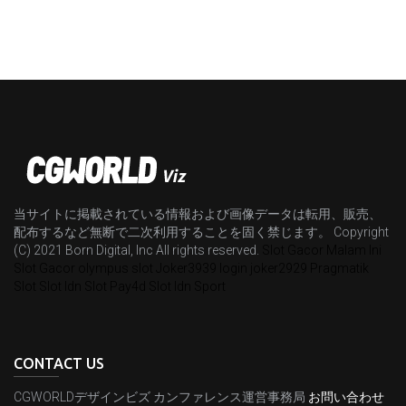
当サイトに掲載されている情報および画像データは転用、販売、
配布するなど無断で二次利用することを固く禁じます。 Copyright
(C) 2021 Born Digital, Inc All rights reserved.
Slot Gacor Malam Ini
Slot Gacor
olympus slot
Joker3939 login
joker2929
Pragmatik
Slot
Slot Idn
Slot Pay4d
Slot Idn Sport
CONTACT US
CGWORLDデザインビズ カンファレンス運営事務局
お問い合わせ