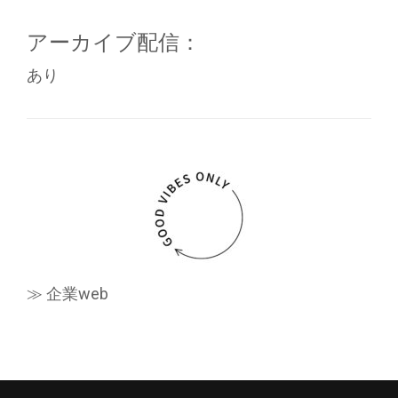
アーカイブ配信：
あり
≫ 企業web