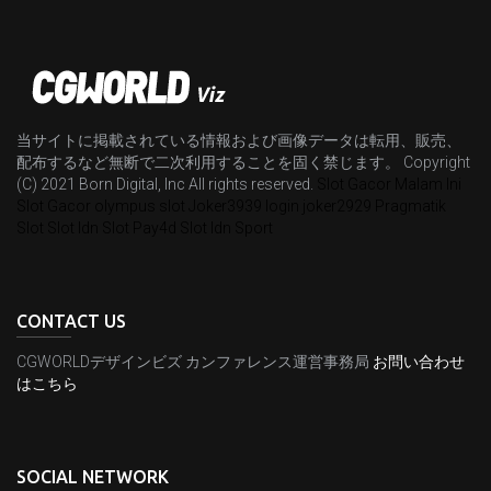
当サイトに掲載されている情報および画像データは転用、販売、
配布するなど無断で二次利用することを固く禁じます。 Copyright
(C) 2021 Born Digital, Inc All rights reserved.
Slot Gacor Malam Ini
Slot Gacor
olympus slot
Joker3939 login
joker2929
Pragmatik
Slot
Slot Idn
Slot Pay4d
Slot Idn Sport
CONTACT US
CGWORLDデザインビズ カンファレンス運営事務局
お問い合わせ
はこちら
SOCIAL NETWORK