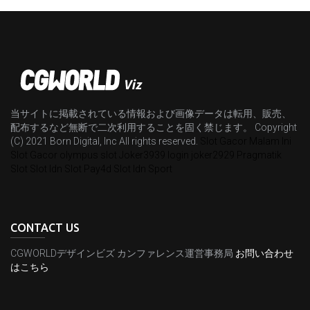
当サイトに掲載されている情報および画像データは転用、販売、
配布するなど無断で二次利用することを固く禁じます。 Copyright
(C) 2021 Born Digital, Inc All rights reserved.
Slot Gacor Malam Ini
Slot Gacor
olympus slot
Joker3939 login
joker2929
Pragmatik
Slot
Slot Idn
Slot Pay4d
Slot Idn Sport
CONTACT US
CGWORLDデザインビズ カンファレンス運営事務局
お問い合わせ
はこちら