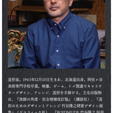
造形家。1963年12月10日生まれ、北海道出身。阿佐ヶ谷
美術専門学校卒業。映像、ゲーム、トイ関連でキャラク
ターデザイン、アレンジ、造形を手掛ける。主な出版物
は、『漁師の角度・完全増補改訂版』（講談社）、『造
形のためのデザインとアレンジ 竹谷隆之精密デザイン画
集』（グラフィック社）、『ROIDMUDE 竹谷隆之 仮面