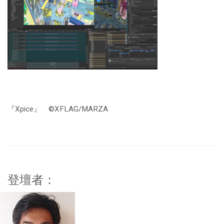
『Xpice』 ©XFLAG/MARZA
登壇者：