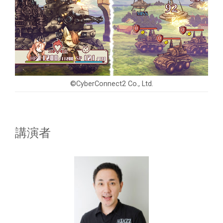
©CyberConnect2 Co., Ltd.
講演者