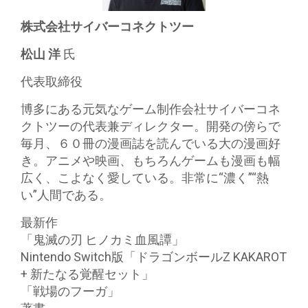
株式会社サイバーコネクトツー
松山 洋
氏
代表取締役
博多にある元気なゲーム制作会社サイバーコネ
クトツーの代表兼デ
ィレクター。開発の傍らで
毎月、６０冊の漫画誌を読んでいる大の
漫画好
き。アニメや映画、もちろんゲームも漫画も幅
広く、こよなく愛してい
る。非常に“濃く”“熱
い”人間である。
最新作
「鬼滅の刃 ヒノカミ血風譚」
Nintendo Switch版「ドラゴンボールZ KAKAROT
+ 新たなる覚醒セット」
「戦場のフーガ」