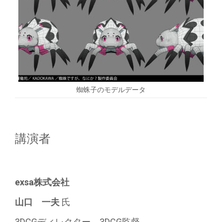
蜘蛛子のモデルデータ
講演者
exsa株式会社
山口 一夫
氏
3DCGディレクター 3DCG監督