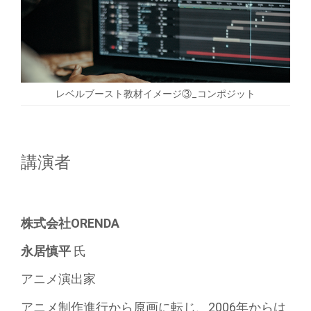
レベルブースト教材イメージ③_コンポジット
講演者
株式会社ORENDA
永居慎平
氏
アニメ演出家
アニメ制作進行から原画に転じ、
2006年からは