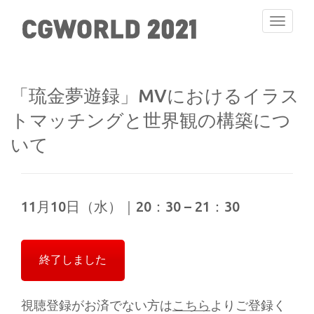
Toggle
navigati
「琉金夢遊録」MVにおけるイラス
トマッチングと世界観の構築につ
いて
11月10日（水）｜20：30 – 21：30
終了しました
視聴登録がお済でない方は
こちら
よりご登録く