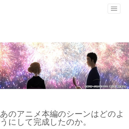
Toggle
navigat
あのアニメ本編のシーンはどのよ
うにして完成したのか。