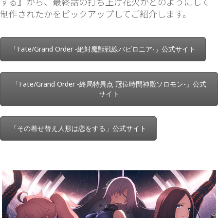
する
』から、最終話の打ち上げ花火がどのようにして
制作されたかをピックアップしてご紹介します。
「Fate/Grand Order -絶対魔獣戦線バビロニア-」公式サイト
「Fate/Grand Order -終局特異点 冠位時間神殿ソロモン-」公式
サイト
「その着せ替え人形は恋をする」公式サイト