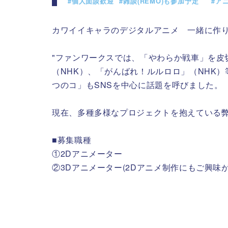
#個人面談歓迎
#雑談(REMO)も参加予定
#ア
カワイイキャラのデジタルアニメ 一緒に作
"ファンワークスでは、「やわらか戦車」を
（NHK）、「がんばれ！ルルロロ」（NHK
つのコ」もSNSを中心に話題を呼びました。
現在、多種多様なプロジェクトを抱えている弊
■募集職種
①2Dアニメーター
②3Dアニメーター(2Dアニメ制作にもご興味が