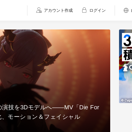
アカウント作成
ログイン
録-ユーレカ・エヴリカ-』京都アニ
2026/
絵画のような画づくりとは〜No.1／
【全
――