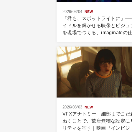
2026/08/04
NEW
「君も、スポットライトに」―
イドルを輝かせる映像とビジュ
を現場でつくる、imaginateの
2026/08/03
NEW
VFXアナトミー 細部までこだ
ぬくことで、荒唐無稽な設定に
リティを宿す｜映画『インビジ