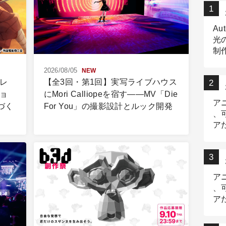
Au
光
制作
Tr
2026/08/05
NEW
作
レ
【全3回・第1回】実写ライブハウス
ョ
にMori Calliopeを宿す――MV「Die
ア
づく
For You」の撮影設計とルック開発
、
ア
ニ
ア
、
ア
デ