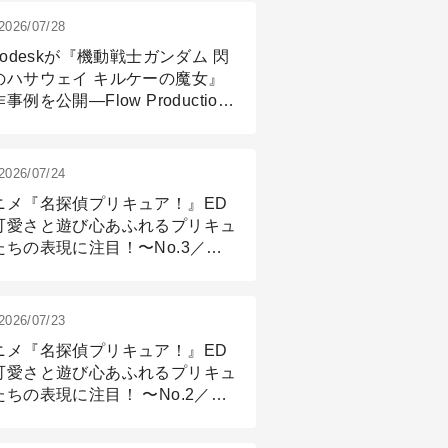
2026/07/28
todeskが『機動戦士ガンダム 閃
のハサウェイ キルケーの魔女』
事例を公開―Flow Production
ackingと3ds Maxが支えたCG制
現場
2026/07/24
ニメ『名探偵プリキュア！』ED
可愛さと遊び心あふれるプリキュ
たちの表現に注目！〜No.3／ア
メーション付け篇
2026/07/23
ニメ『名探偵プリキュア！』ED
可愛さと遊び心あふれるプリキュ
たちの表現に注目！ 〜No.2／モ
リング＆リギング篇