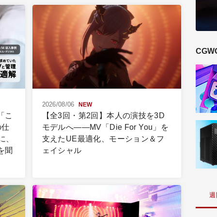
CGW
2026/08/06
NEW
】「こ
【全3回・第2回】本人の演技を3D
の仕
モデルへ――MV「Die For You」を
に、
支えたUE最適化、モーション＆フ
を聞
ェイシャル
週