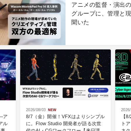
アニメの監督・演出の
グループに、管理と
聞いた
2026/08/03
2026/
NEW
―ア
8/7（金）開催！VFXはよりシンプル
【8
アル
に。Flow Studio 開発者が語る次世
トア
仕事
代のAI・CGワークフロー【来日講
ネク