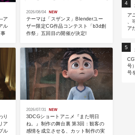
2026/08/04
NEW
ア
―ア
テーマは「スザンヌ」Blenderユー
、
アル
ザー限定CG作品コンテスト「b3d創
ア
仕事
作祭」五回目の開催が決定!
出
CG
号
号
2026/07/31
NEW
わり
3DCGショートアニメ『また明日
リア
ね。』制作の舞台裏 第3回：観客の
ブル
感情を成立させる、カット制作の実