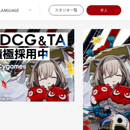
スタジオ一覧
求人
08/05
3回・第1回】実写ライブハウスにMori Calliope
MV「Die For You」の撮影設計とルック開発