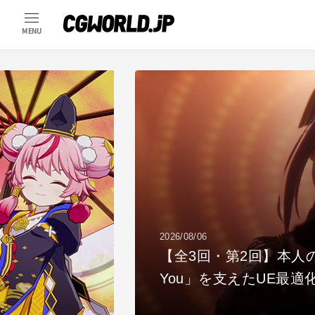
MENU
2026/08/05
アニメ『二十世紀電氣目
MV「Die For
メーションが描く印象派
ェイシャル
美術篇