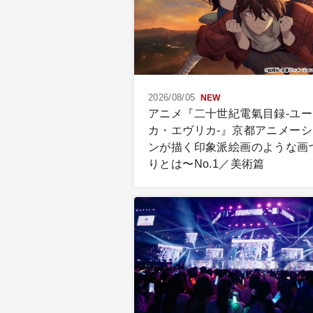
2026/08/05
NEW
アニメ『二十世紀電氣目録-ユー
カ・エヴリカ-』京都アニメーシ
ンが描く印象派絵画のような画
りとは〜No.1／美術篇