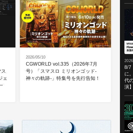
2026/05/10
2026
CGWORLD vol.335（2026年7月
8/
マス
号）「スマスロ ミリオンゴッド-
に。
ジェ
神々の軌跡-」特集号を先行告知！
代
一
演