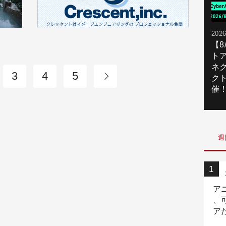
2026
【
ト
ネ
3
4
5
ク
催
週
ア
、
ア
ニ