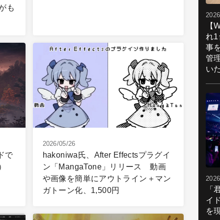
」がも
2026
【W
れ
事
管
い
2026/05/26
ドで
hakoniwa氏、After Effectsプラグイ
）
ン「MangaTone」リリース 動画
や画像を簡単にアウトライン＋マン
2026
「
ガトーン化、1,500円
イ
を現