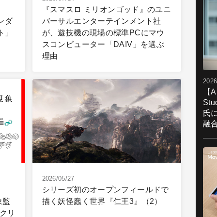
『スマスロ ミリオンゴッド』のユニ
レンダ
バーサルエンターテインメント社
ト」
が、遊技機の現場の標準PCにマウ
スコンピューター「DAIV」を選ぶ
理由
2026
【A
St
氏
融
2026/05/27
シリーズ初のオープンフィールドで
象監
描く妖怪蠢く世界『仁王3』（2）
載クリ