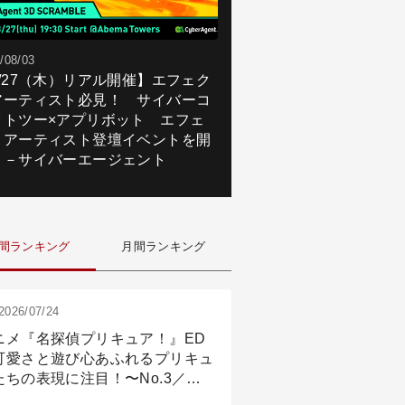
/08/03
8/27（木）リアル開催】エフェク
アーティスト必見！ サイバーコ
クトツー×アプリボット エフェ
トアーティスト登壇イベントを開
！－サイバーエージェント
間ランキング
月間ランキング
2026/07/24
ニメ『名探偵プリキュア！』ED
可愛さと遊び心あふれるプリキュ
たちの表現に注目！〜No.3／ア
メーション付け篇