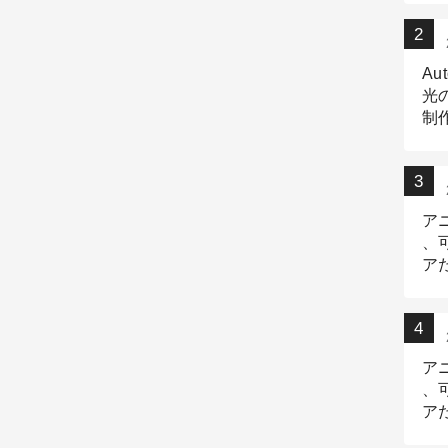
Au
光
制作
Tr
作
ア
、
ア
デ
ア
、
ア
出