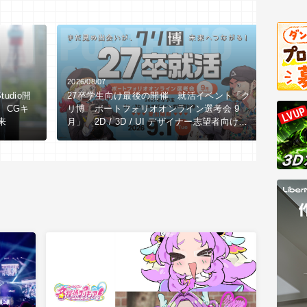
2026/08/07
2026/0
tudio開
27卒学生向け最後の開催 就活イベント「ク
【全3
、CGキ
リ博 ポートフォリオオンライン選考会 9
LI
来
月」 2D / 3D / UI デザイナー志望者向け
究所
※9/1（火）作品締切