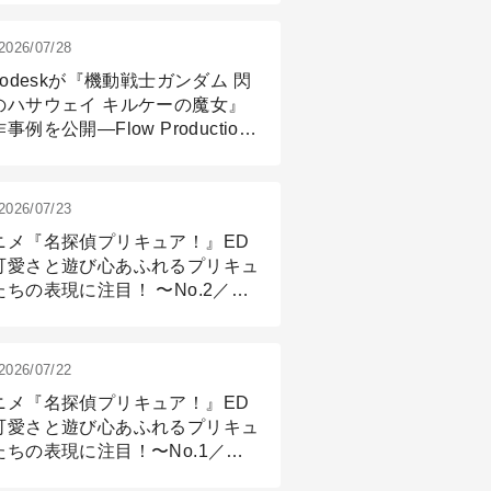
2026/07/28
todeskが『機動戦士ガンダム 閃
のハサウェイ キルケーの魔女』
事例を公開―Flow Production
ackingと3ds Maxが支えたCG制
現場
2026/07/23
ニメ『名探偵プリキュア！』ED
可愛さと遊び心あふれるプリキュ
たちの表現に注目！ 〜No.2／モ
リング＆リギング篇
2026/07/22
ニメ『名探偵プリキュア！』ED
可愛さと遊び心あふれるプリキュ
たちの表現に注目！〜No.1／演
篇