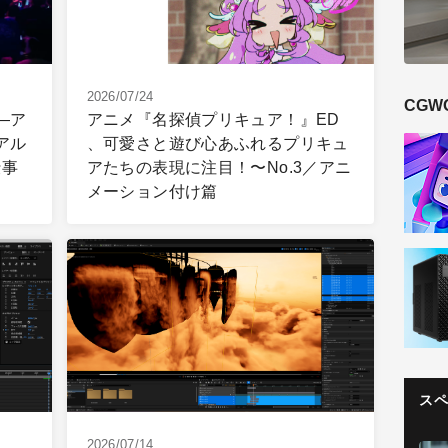
2026/07/24
CGW
―ア
アニメ『名探偵プリキュア！』ED
アル
、可愛さと遊び心あふれるプリキュ
仕事
アたちの表現に注目！〜No.3／アニ
メーション付け篇
ス
2026/07/14