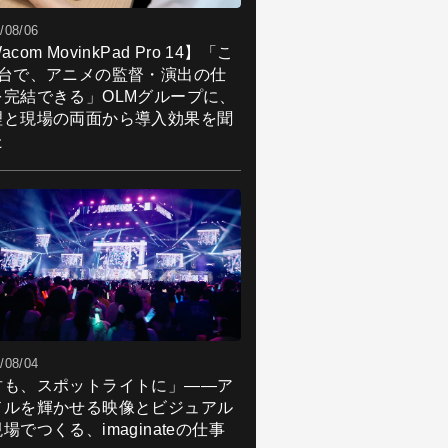
/08/06
acom MovinkPad Pro 14】「こ
1台で、アニメの監督・演出の仕
を完結できる」OLMグループに、
理と現場の両面から導入効果を聞
た
/08/04
君も、スポットライトに」――ア
ドルを輝かせる映像とビジュアル
場でつくる、imaginateの仕事