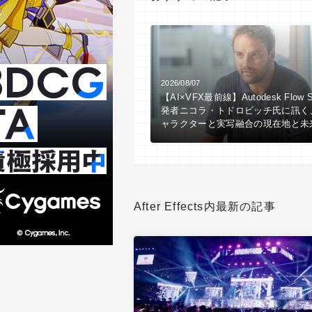
2026/08/07
【AI×VFX最前線】Autodesk Flow S
発者ニコラ・トドロビッチ氏に訊く
ャラクターと実写融合の現在地と未
After Effects内最新の記事