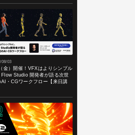
/08/03
7（金）開催！VFXはよりシンプル
Flow Studio 開発者が語る次世
のAI・CGワークフロー【来日講
】