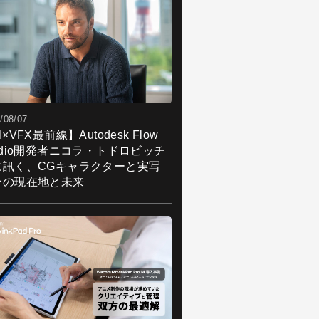
/08/07
I×VFX最前線】Autodesk Flow
udio開発者ニコラ・トドロビッチ
に訊く、CGキャラクターと実写
合の現在地と未来