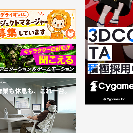
8/07
2026/08/06
回・第3回】Mori CalliopeのMV／3D
Foundry、Nuke向けAI
VEはどう生まれる？――東映ツークン研
ン「SmartRoto」を提供
の制作基盤
大4倍高速化