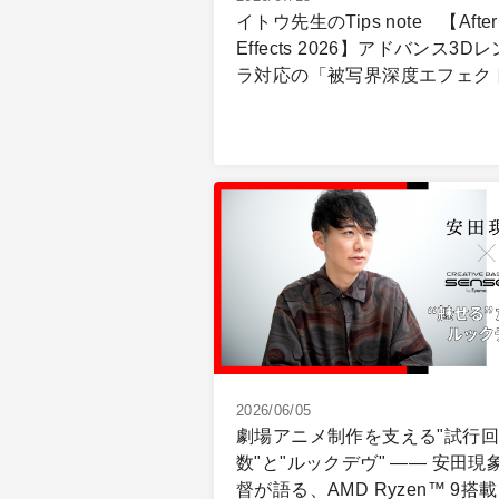
イトウ先生のTips note 【After
Effects 2026】アドバンス3D
ラ対応の「被写界深度エフェク
2026/06/05
劇場アニメ制作を支える"試行回
数"と"ルックデヴ" ―― 安田現
督が語る、AMD Ryzen™ 9搭