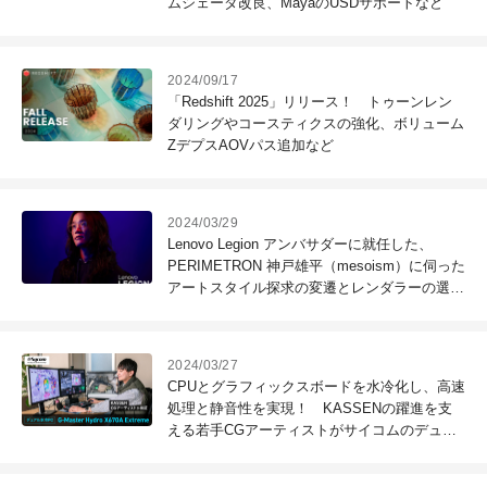
ムシェーダ改良、MayaのUSDサポートなど
2024/09/17
「Redshift 2025」リリース！ トゥーンレン
ダリングやコースティクスの強化、ボリューム
ZデプスAOVパス追加など
2024/03/29
Lenovo Legion アンバサダーに就任した、
PERIMETRON 神戸雄平（mesoism）に伺った
アートスタイル探求の変遷とレンダラーの選択
意図
2024/03/27
CPUとグラフィックスボードを水冷化し、高速
処理と静音性を実現！ KASSENの躍進を支
える若手CGアーティストがサイコムのデュア
ル水冷PC「G-Master Hydro X670A Extreme」
を検証