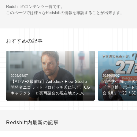
Redshiftのコンテンツ一覧です。
このページでは様々なRedshiftの情報を確認することが出来ます。
おすすめの記事
2026/08/07
2026/08/07
【AI×VFX最前線】Autodesk Flow Studio
27卒学生向け最
開発者ニコラ・トドロビッチ氏に訊く、CG
「クリ博 ポート
キャラクターと実写融合の現在地と未来
会 9月」 2D / 3
向け ※9/1（火
Redshift内最新の記事