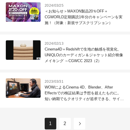
2024/03/25
＜お知らせ＞MAXON製品20％OFF＋
CGWORLD定期購読1年分のキャンペーンを実
施！（対象：新規サブスクリプション）
2024/02/13
Cinema4D＋Redshiftで生地の触感を視覚化、
UNIQLOのカーディガン＆ジャケット紹介映像
メイキング ～CGWCC 2023（2）
2023/03/31
WOWによるCinema 4D、Blender、After
Effectsでの検証結果は予想を超えたものに。
短い納期でもクオリティが追求できる、サイコ
ム「Lepton Motion Pro Z790/D5」
1
2