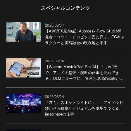
スペシャルコンテンツ
2026/08/07
【AI×VFX最前線】Autodesk Flow Studio開
発者ニコラ・トドロビッチ氏に訊く、CGキャ
ラクターと実写融合の現在地と未来
2026/08/06
【Wacom MovinkPad Pro 14】「これ1台
で、アニメの監督・演出の仕事を完結でき
る」OLMグループに、管理と現場の両面から
導入効果を聞いた
2026/08/04
「君も、スポットライトに」――アイドルを
輝かせる映像とビジュアルを現場でつくる、
imaginateの仕事