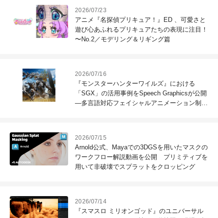
2026/07/23
アニメ『名探偵プリキュア！』ED 、可愛さと
遊び心あふれるプリキュアたちの表現に注目！
〜No.2／モデリング＆リギング篇
2026/07/16
『モンスターハンターワイルズ』における
「SGX」の活用事例をSpeech Graphicsが公開
―多言語対応フェイシャルアニメーション制作
を支援
2026/07/15
Arnold公式、Mayaでの3DGSを用いたマスクの
ワークフロー解説動画を公開 プリミティブを
用いて非破壊でスプラットをクロッピング
2026/07/14
『スマスロ ミリオンゴッド』のユニバーサル