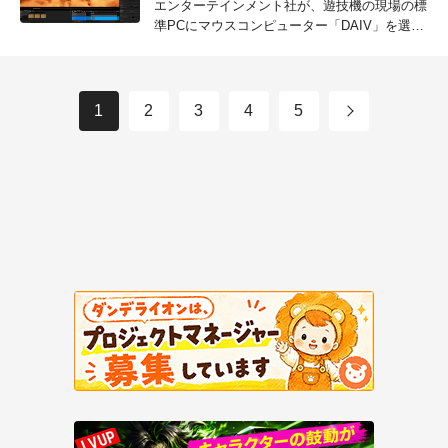
エンターテインメント社が、遊技機の現場の標
準PCにマウスコンピューター「DAIV」を選ぶ
理由
1
2
3
4
5