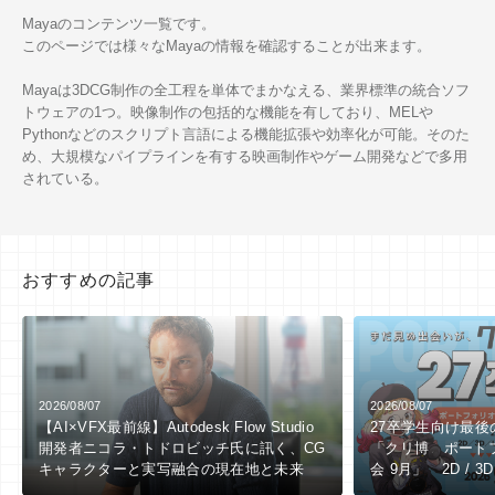
Mayaのコンテンツ一覧です。
このページでは様々なMayaの情報を確認することが出来ます。
Mayaは3DCG制作の全工程を単体でまかなえる、業界標準の統合ソフ
トウェアの1つ。映像制作の包括的な機能を有しており、MELや
Pythonなどのスクリプト言語による機能拡張や効率化が可能。そのた
め、大規模なパイプラインを有する映画制作やゲーム開発などで多用
されている。
おすすめの記事
2026/08/07
2026/08/07
【AI×VFX最前線】Autodesk Flow Studio
27卒学生向け最
開発者ニコラ・トドロビッチ氏に訊く、CG
「クリ博 ポート
キャラクターと実写融合の現在地と未来
会 9月」 2D / 3
向け ※9/1（火