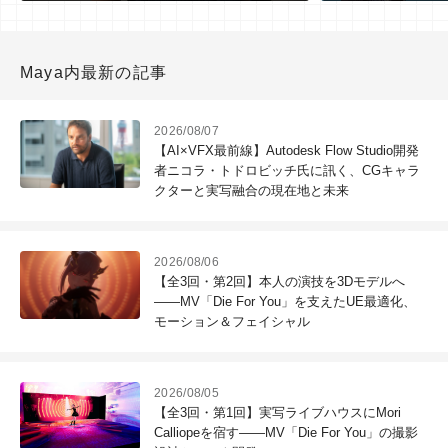
Maya内最新の記事
2026/08/07
【AI×VFX最前線】Autodesk Flow Studio開発
者ニコラ・トドロビッチ氏に訊く、CGキャラ
クターと実写融合の現在地と未来
2026/08/06
【全3回・第2回】本人の演技を3Dモデルへ
――MV「Die For You」を支えたUE最適化、
モーション＆フェイシャル
2026/08/05
【全3回・第1回】実写ライブハウスにMori
Calliopeを宿す――MV「Die For You」の撮影