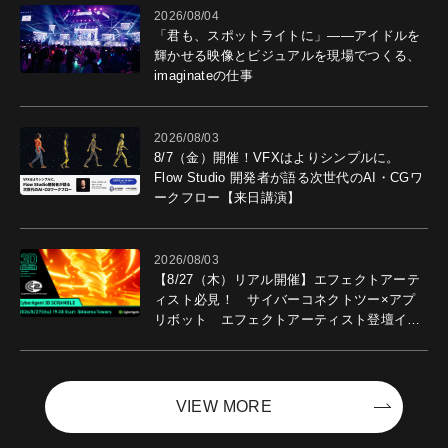
2026/08/04
「君も、スポットライトに」――アイドルを
輝かせる映像とビジュアルを現場でつくる、
imaginateの仕事
2026/08/03
8/7（金）開催！VFXはよりシンプルに。
Flow Studio 開発者が語る次世代のAI・CGワ
ークフロー【来日講演】
2026/08/03
【8/27（木）リアル開催】エフェクトアーテ
ィスト必見！ サイバーコネクトツー×アプ
リボット エフェクトアーティスト登壇イベ
ントを開催！－サイバーエージェント
VIEW MORE