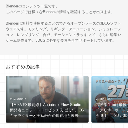
Blenderのコンテンツ一覧です。
このページでは様々なBlenderの情報を確認することが出来ます。
Blenderは無料で使用することのできるオープンソースの3DCGソフト
ウェアです。モデリング、リギング、アニメーション、シミュレーシ
ョン、レンダリング、合成、モーショントラッキング、さらに編集や
ゲーム制作まで、3DCGに必要な要素を全てサポートしています。
おすすめの記事
2026/08/07
2026/08/07
【AI×VFX最前線】Autodesk Flow Studio
27卒学生向け最
開発者ニコラ・トドロビッチ氏に訊く、CG
「クリ博 ポート
キャラクターと実写融合の現在地と未来
会 9月」 2D / 3
向け ※9/1（火