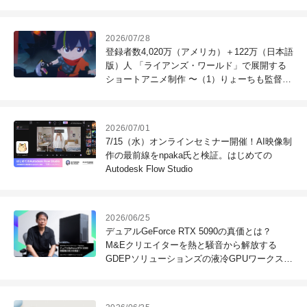
チについて比較・解説する動画を公開
2026/07/28
登録者数4,020万（アメリカ）＋122万（日本語
版）人 「ライアンズ・ワールド」で展開する
ショートアニメ制作 〜（1）りょーちも監督と
Onakamaが挑むBlenderを活用したアニメ制作
の"解放"
2026/07/01
7/15（水）オンラインセミナー開催！AI映像制
作の最前線をnpaka氏と検証。はじめての
Autodesk Flow Studio
2026/06/25
デュアルGeForce RTX 5090の真価とは？
M&Eクリエイターを熱と騒音から解放する
GDEPソリューションズの液冷GPUワークステ
ーション「AquSys」の破壊力