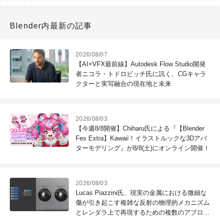
Blender内最新の記事
2026/08/07
【AI×VFX最前線】Autodesk Flow Studio開発
者ニコラ・トドロビッチ氏に訊く、CGキャラ
クターと実写融合の現在地と未来
2026/08/03
【今週8/8開催】Chiharu氏による『【Blender
Fes Extra】Kawaii！イラストルックな3Dアバ
ターモデリング』が8/8(土)にオンライン開催！
2026/08/03
Lucas Piazzini氏、現実の金属における微細な
傷が引き起こす複雑な反射の物理的メカニズム
とレンダラ上で再現するための複数のアプロー