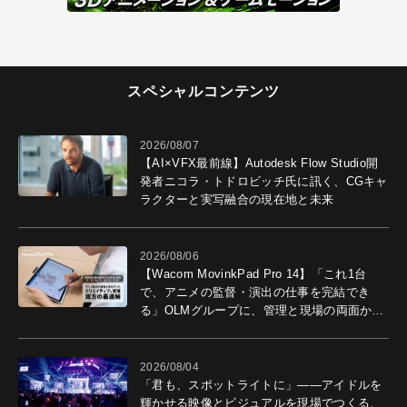
スペシャルコンテンツ
2026/08/07
【AI×VFX最前線】Autodesk Flow Studio開
発者ニコラ・トドロビッチ氏に訊く、CGキャ
ラクターと実写融合の現在地と未来
2026/08/06
【Wacom MovinkPad Pro 14】「これ1台
で、アニメの監督・演出の仕事を完結でき
る」OLMグループに、管理と現場の両面から
導入効果を聞いた
2026/08/04
「君も、スポットライトに」――アイドルを
輝かせる映像とビジュアルを現場でつくる、