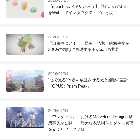
2026/06/25
【mount inc.✕まめたろう】「ぽよんぽよん」
をWeb上でインタラクティブに再現！
2026/06/18
「自然やばい！」ー昆虫・恐竜・絶滅生物を
3DCGで精緻に再現するBoycraftの世界
2026/06/09
"心で見る"体験を成立させる光と撮影の設計
『OPUS: Prism Peak』
2026/06/09
『ワンダンス』におけるMarvelous Designer活
用事例が公開 ー膨大な衣装制作とダンス表現
を支えたワークフロー