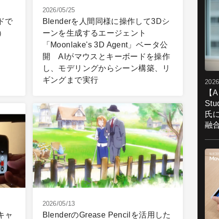
2026/05/25
ドで
Blenderを人間同様に操作して3Dシ
）
ーンを生成するエージェント
「Moonlake's 3D Agent」ベータ公
開 AIがマウスとキーボードを操作
し、モデリングからシーン構築、リ
ギングまで実行
2026
【A
St
氏
融
2026/05/13
キャ
BlenderのGrease Pencilを活用した