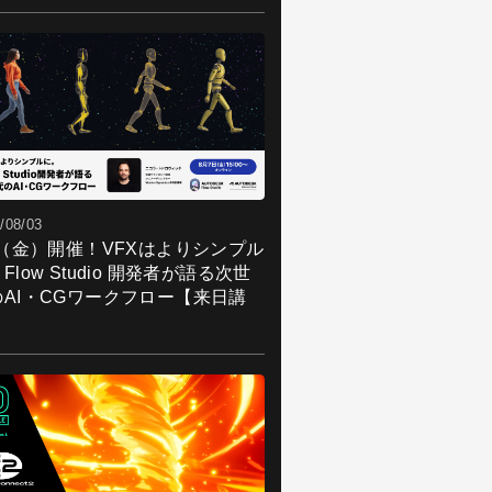
/08/03
7（金）開催！VFXはよりシンプル
Flow Studio 開発者が語る次世
のAI・CGワークフロー【来日講
】