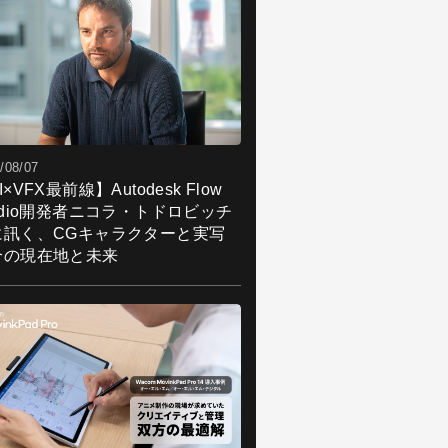
/08/07
I×VFX最前線】Autodesk Flow
udio開発者ニコラ・トドロビッチ
に訊く、CGキャラクターと実写
合の現在地と未来