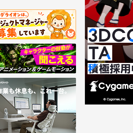
8/07
2026/08/06
回・第3回】Mori CalliopeのMV／3D
Foundry、Nuke向けAI
VEはどう生まれる？――東映ツークン研
ン「SmartRoto」を提供
の制作基盤
大4倍高速化