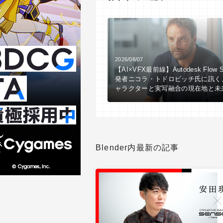
2026/08/07
【AI×VFX最前線】Autodesk Flow S
発者ニコラ・トドロビッチ氏に訊く
ャラクターと実写融合の現在地と未
Blender内最新の記事