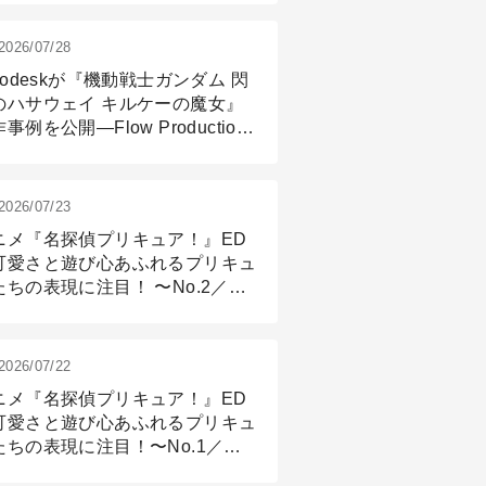
2026/07/28
todeskが『機動戦士ガンダム 閃
のハサウェイ キルケーの魔女』
事例を公開―Flow Production
ackingと3ds Maxが支えたCG制
現場
2026/07/23
ニメ『名探偵プリキュア！』ED
可愛さと遊び心あふれるプリキュ
たちの表現に注目！ 〜No.2／モ
リング＆リギング篇
2026/07/22
ニメ『名探偵プリキュア！』ED
可愛さと遊び心あふれるプリキュ
たちの表現に注目！〜No.1／演
篇