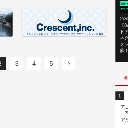
2026
【
ト
ネ
ク
催
2
3
4
5
週
ア
、
ア
ニ