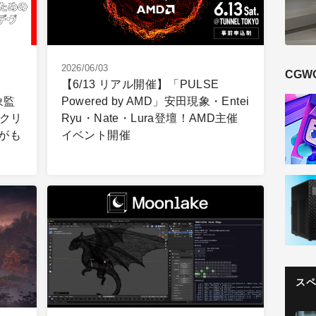
2026/06/03
CGW
【6/13 リアル開催】「PULSE
象監
Powered by AMD」安田現象・Entei
載クリ
Ryu・Nate・Lura登壇！AMD主催
」がも
イベント開催
ス