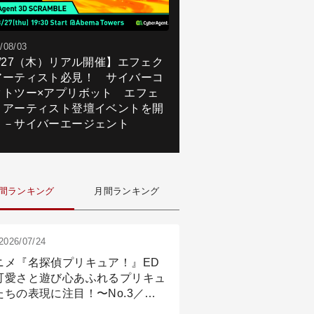
/08/03
8/27（木）リアル開催】エフェク
アーティスト必見！ サイバーコ
クトツー×アプリボット エフェ
トアーティスト登壇イベントを開
！－サイバーエージェント
間ランキング
月間ランキング
2026/07/24
ニメ『名探偵プリキュア！』ED
可愛さと遊び心あふれるプリキュ
たちの表現に注目！〜No.3／ア
メーション付け篇