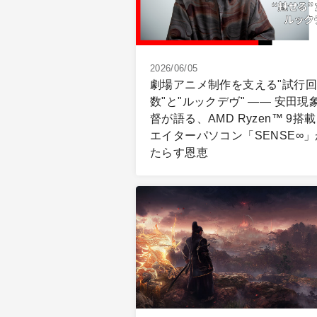
2026/06/05
劇場アニメ制作を支える"試行回
数"と"ルックデヴ" ―― 安田現
督が語る、AMD Ryzen™ 9搭
エイターパソコン「SENSE∞
たらす恩恵