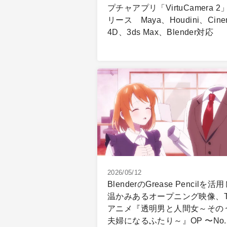
プチャアプリ「VirtuCamera 2
リース Maya、Houdini、Cine
4D、3ds Max、Blender対応
2026/05/12
BlenderのGrease Pencilを活
温かみあるオープニング映像、T
アニメ『透明男と人間女～その
夫婦になるふたり～』OP 〜No.