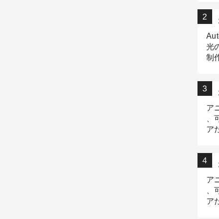
Au
光
制作
Tr
作
ア
、
ア
デ
ア
、
ア
出