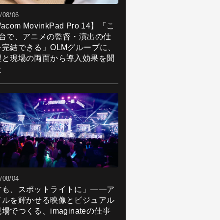
/08/06
acom MovinkPad Pro 14】「こ
1台で、アニメの監督・演出の仕
を完結できる」OLMグループに、
理と現場の両面から導入効果を聞
た
/08/04
君も、スポットライトに」――ア
ドルを輝かせる映像とビジュアル
場でつくる、imaginateの仕事