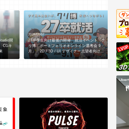
2026/08/07
2026/0
tudio開
27卒学生向け最後の開催 就活イベント「ク
【全3
、CGキ
リ博 ポートフォリオオンライン選考会 9
LI
来
月」 2D / 3D / UI デザイナー志望者向け
究所
※9/1（火）作品締切