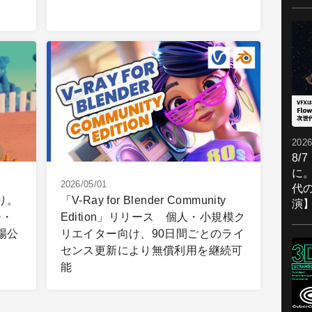
2026
8/
に。
2026/05/01
代
り。
「V-Ray for Blender Community
演
ー・
Edition」リリース 個人・小規模ク
場公
リエイター向け、90日間ごとのライ
センス更新により無償利用を継続可
能