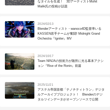
なタイルを生成！ 3DアーティストMohit
Malik氏の投稿が話題
2024/02/13
Blenderアーティスト・wanoco4D監督率いる
KASSEN若手チームが奮闘! Midnight Grand
Orchestra『Igniter』MV
2024/10/17
Team NINJAの技術力が随所に光る幕末アクシ
ョン『Rise of the Ronin』前篇
2025/11/21
アステカ帝国首都「テノチティトラン」デジタ
ルアーカイブプロジェクト！ Blenderのデジ
タルツインデータがオープンソースで公開