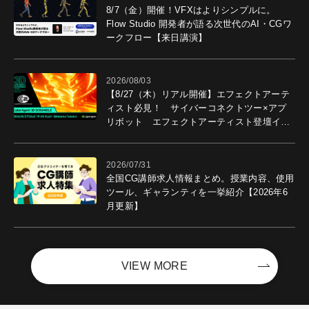
8/7（金）開催！VFXはよりシンプルに。
Flow Studio 開発者が語る次世代のAI・CGワ
ークフロー【来日講演】
2026/08/03
【8/27（木）リアル開催】エフェクトアーテ
ィスト必見！ サイバーコネクトツー×アプ
リボット エフェクトアーティスト登壇イベ
ントを開催！－サイバーエージェント
2026/07/31
全国CG講師求人情報まとめ。授業内容、使用
ツール、ギャランティを一挙紹介【2026年6
月更新】
VIEW MORE