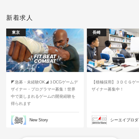
新着求人
東京
長崎
◤急募・未経験OK◢３DCGゲームデ
【積極採用】３ＤＣＧゲ
ザイナー・プログラマー募集！世界
ザイナー募集中！
中で楽しまれるゲームの開発経験を
得られます
New Story
シーエイプロダ