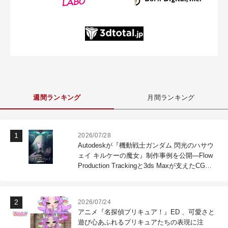
週間ランキング
月間ランキング
2026/07/28
Autodeskが『機動戦士ガンダム 閃光のハサウ
ェイ キルケーの魔女』制作事例を公開―Flow
Production Trackingと3ds Maxが支えたCG制
作現場
2026/07/24
アニメ『名探偵プリキュア！』ED 、可愛さと
遊び心あふれるプリキュアたちの表現に注