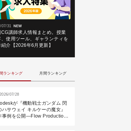
/07/31
NEW
国CG講師求人情報まとめ。授業
容、使用ツール、ギャランティを
紹介【2026年6月更新】
間ランキング
月間ランキング
2026/07/28
todeskが『機動戦士ガンダム 閃
のハサウェイ キルケーの魔女』
事例を公開―Flow Production
ackingと3ds Maxが支えたCG制
現場