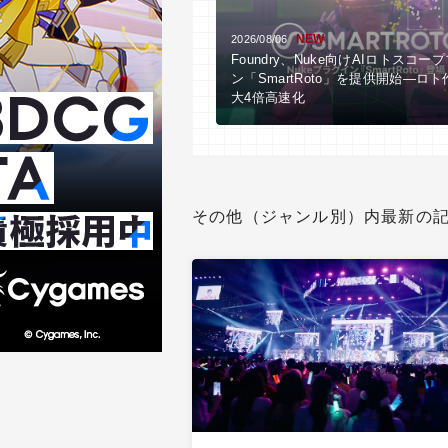
NEW
2026/08/06
Foundry、Nuke向けAIロトスコー
ン「SmartRoto」を提供開始―ロ
大4倍高速化
その他（ジャンル別）内最新の