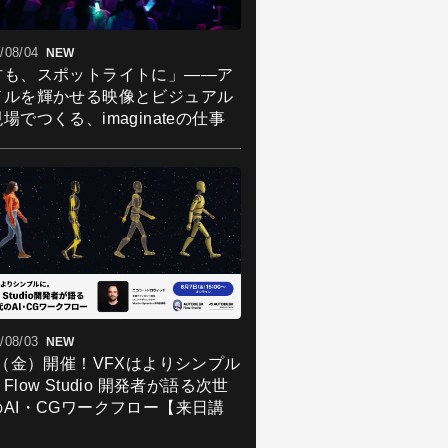
/08/04
NEW
君も、スポットライトに」――ア
ドルを輝かせる映像とビジュアル
場でつくる、imaginateの仕事
/08/03
NEW
7（金）開催！VFXはよりシンプル
Flow Studio 開発者が語る次世
のAI・CGワークフロー【来日講
】