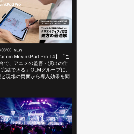
/08/06
NEW
acom MovinkPad Pro 14】「こ
1台で、アニメの監督・演出の仕
を完結できる」OLMグループに、
理と現場の両面から導入効果を聞
た