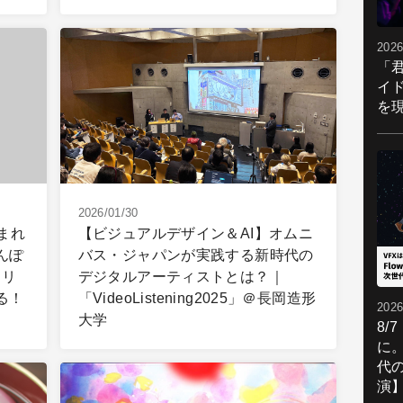
2026
「
イ
を現
2026/01/30
まれ
【ビジュアルデザイン＆AI】オムニ
んぽ
バス・ジャパンが実践する新時代の
ャリ
デジタルアーティストとは？｜
る！
「VideoListening2025」＠長岡造形
2026
大学
8/
に。
代
演