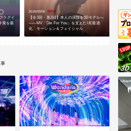
NEW
2026/08/06
2026/0
ププラグイ
【全3回・第2回】本人の演技を3Dモデルへ
アニ
ト作業を最
――MV「Die For You」を支えたUE最適
リカ
化、モーション＆フェイシャル
画の
記事