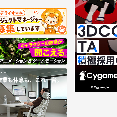
NEW
NEW
8/05
2026/08/05
メ『二十世紀電氣目録-ユーレカ・エヴ
【全3回・第1回】実写ライブ
-』京都アニメーションが描く印象派絵
Calliopeを宿す――MV「Die
ような画づくりとは〜No.1／美術篇
影設計とルック開発