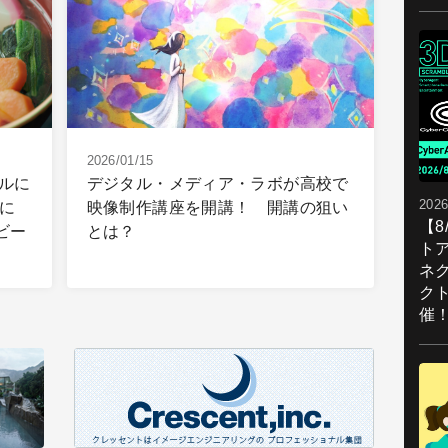
2026/01/15
ルに
デジタル・メディア・ラボが高校で
2026
に
映像制作講座を開講！ 開講の狙い
【
ビー
とは？
ト
ネ
ク
催