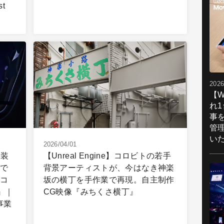
t
2026
【W
れ
事
管
い
2026/04/01
実装
【Unreal Engine】コロビトの若手
宙で
背景アーティストが、今はなき神楽
型コ
坂の横丁を手作業で再現。自主制作
』｜
CG映像『みちくさ横丁』
E事業