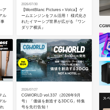
2026/07/30
―ア
【MontBlanc Pictures＋Volca】ゲ
アル
ームエンジンをフル活用！ 様式化さ
仕事
れたイマーシブ世界が広がる『ワン
CGW
ダリア横浜』
2026/07/27
テム
CGWORLD vol.337（2026年9月
ス
デル
号）「価値を創造する3DCG」特集
切れ
号を先行告知！