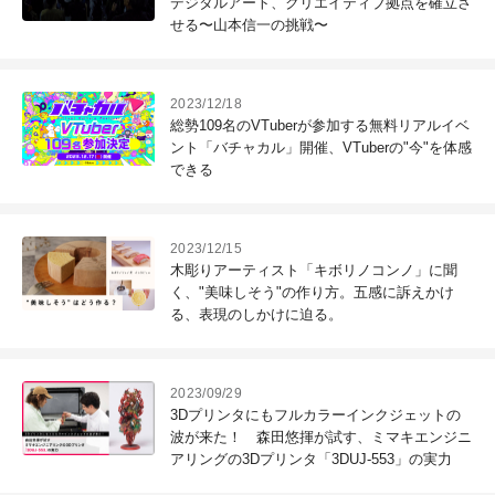
デジタルアート、クリエイティブ拠点を確立さ
せる〜山本信一の挑戦〜
2023/12/18
総勢109名のVTuberが参加する無料リアルイベ
ント「バチャカル」開催、VTuberの"今"を体感
できる
2023/12/15
木彫りアーティスト「キボリノコンノ」に聞
く、"美味しそう"の作り方。五感に訴えかけ
る、表現のしかけに迫る。
2023/09/29
3Dプリンタにもフルカラーインクジェットの
波が来た！ 森田悠揮が試す、ミマキエンジニ
アリングの3Dプリンタ「3DUJ-553」の実力