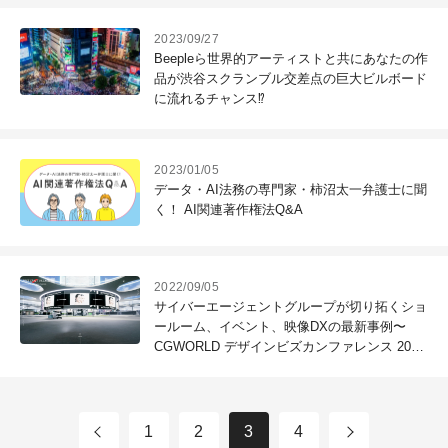
2023/09/27
Beepleら世界的アーティストと共にあなたの作
品が渋谷スクランブル交差点の巨大ビルボード
に流れるチャンス⁉
2023/01/05
データ・AI法務の専門家・柿沼太一弁護士に聞
く！ AI関連著作権法Q&A
2022/09/05
サイバーエージェントグループが切り拓くショ
ールーム、イベント、映像DXの最新事例〜
CGWORLD デザインビズカンファレンス 2022
夏レポート
1
2
3
4