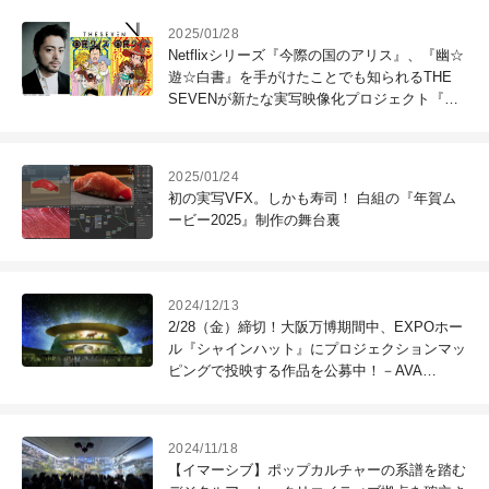
2025/01/28
Netflixシリーズ『今際の国のアリス』、『幽☆
遊☆白書』を手がけたことでも知られるTHE
SEVENが新たな実写映像化プロジェクト『国
民クイズ』を発表。Netflixで世界独占配信決定
2025/01/24
初の実写VFX。しかも寿司！ 白組の『年賀ム
ービー2025』制作の舞台裏
2024/12/13
2/28（金）締切！大阪万博期間中、EXPOホー
ル『シャインハット』にプロジェクションマッ
ピングで投映する作品を公募中！－AVA
Animation & Visual Artsの参加が決定
2024/11/18
【イマーシブ】ポップカルチャーの系譜を踏む