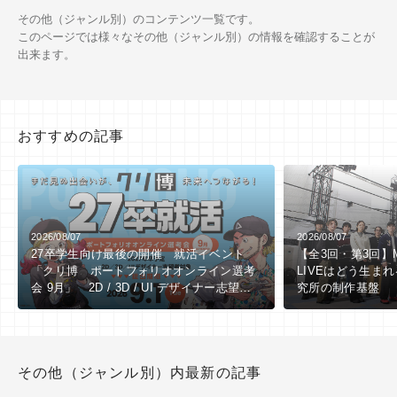
その他（ジャンル別）のコンテンツ一覧です。
このページでは様々なその他（ジャンル別）の情報を確認することが
出来ます。
おすすめの記事
2026/08/07
2026/08/07
27卒学生向け最後の開催 就活イベント
【全3回・第3回】Mor
「クリ博 ポートフォリオオンライン選考
LIVEはどう生ま
会 9月」 2D / 3D / UI デザイナー志望者
究所の制作基盤
向け ※9/1（火）作品締切
その他（ジャンル別）内最新の記事