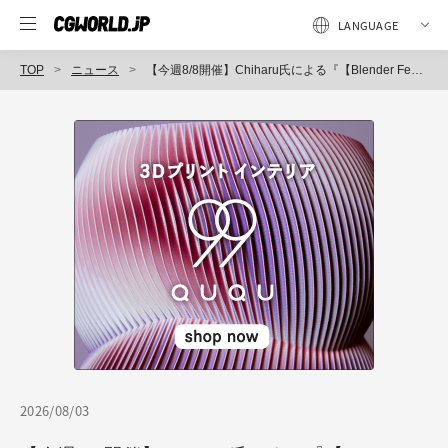
TOP
ニュース
【今週8/8開催】Chiharu氏による『【Blender Fes Extra】Kawaii！イラストルックな3Dアバターモデリング』が8/8(土)にオンライン開催！
2026/08/03