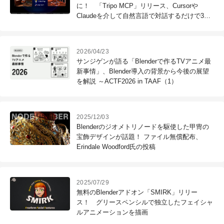
に！ 「Tripo MCP」リリース、Cursorや
Claudeを介して自然言語で対話するだけで3D
シーンを構築
2026/04/23
サンジゲンが語る「Blenderで作るTVアニメ最
新事情」、Blender導入の背景から今後の展望
を解説 ～ACTF2026 in TAAF（1）
2025/12/03
Blenderのジオメトリノードを駆使した甲冑の
宝飾デザインが話題！ ファイル無償配布、
Erindale Woodford氏の投稿
2025/07/29
無料のBlenderアドオン「SMIRK」リリー
ス！ グリースペンシルで独立したフェイシャ
ルアニメーションを描画