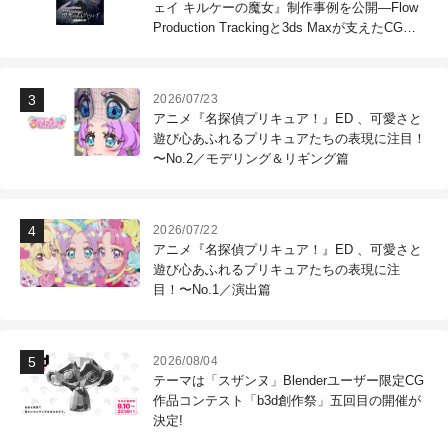
ェイ キルケーの魔女』制作事例を公開―Flow
Production Trackingと3ds Maxが支えたCG制
作現場
2026/07/23
アニメ『名探偵プリキュア！』ED 、可愛さと
遊び心あふれるプリキュアたちの表現に注目！
〜No.2／モデリング＆リギング篇
2026/07/22
アニメ『名探偵プリキュア！』ED 、可愛さと
遊び心あふれるプリキュアたちの表現に注
目！〜No.1／演出篇
2026/08/04
テーマは「スザンヌ」Blenderユーザー限定CG
作品コンテスト「b3d創作祭」五回目の開催が
決定!