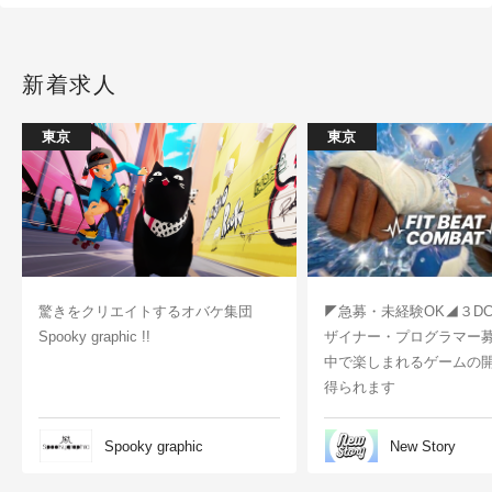
新着求人
東京
東京
驚きをクリエイトするオバケ集団
◤急募・未経験OK◢３D
Spooky graphic !!
ザイナー・プログラマー
中で楽しまれるゲームの
得られます
Spooky graphic
New Story