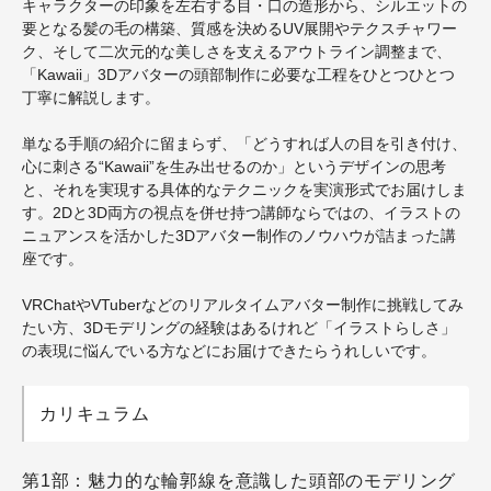
キャラクターの印象を左右する目・口の造形から、シルエットの
要となる髪の毛の構築、質感を決めるUV展開やテクスチャワー
ク、そして二次元的な美しさを支えるアウトライン調整まで、
「Kawaii」3Dアバターの頭部制作に必要な工程をひとつひとつ
丁寧に解説します。
単なる手順の紹介に留まらず、「どうすれば人の目を引き付け、
心に刺さる“Kawaii”を生み出せるのか」というデザインの思考
と、それを実現する具体的なテクニックを実演形式でお届けしま
す。2Dと3D両方の視点を併せ持つ講師ならではの、イラストの
ニュアンスを活かした3Dアバター制作のノウハウが詰まった講
座です。
VRChatやVTuberなどのリアルタイムアバター制作に挑戦してみ
たい方、3Dモデリングの経験はあるけれど「イラストらしさ」
の表現に悩んでいる方などにお届けできたらうれしいです。
カリキュラム
第1部：魅力的な輪郭線を意識した頭部のモデリング