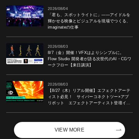
2026/08/04
「君も、スポットライトに」――アイドルを
輝かせる映像とビジュアルを現場でつくる、
imaginateの仕事
2026/08/03
8/7（金）開催！VFXはよりシンプルに。
Flow Studio 開発者が語る次世代のAI・CGワ
ークフロー【来日講演】
2026/08/03
【8/27（木）リアル開催】エフェクトアーテ
ィスト必見！ サイバーコネクトツー×アプ
リボット エフェクトアーティスト登壇イベ
ントを開催！－サイバーエージェント
VIEW MORE