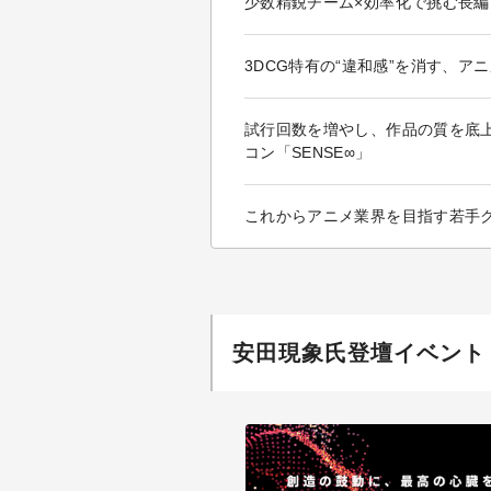
少数精鋭チーム×効率化で挑む長編
3DCG特有の“違和感”を消す、ア
試行回数を増やし、作品の質を底上げす
コン「SENSE∞」
これからアニメ業界を目指す若手
安田現象氏登壇イベント「PU