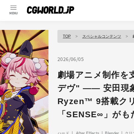
MENU
TOP
スペシャルコンテンツ
劇
2026/06/05
劇場アニメ制作を支
デヴ" ―― 安田
Ryzen™ 9搭載
「SENSE∞」が
ハード
After Effects
Blender
クリ