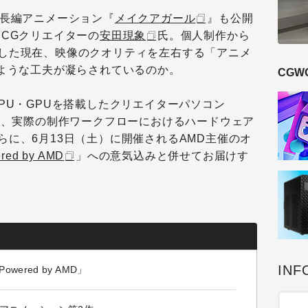
は長編アニメーション『
メイクアガール
』も公開
DCGクリエイターの
安田現象
氏。個人制作から
した現在、映像のクオリティを左右する「アニメ
のような工夫が凝らされているのか。
CGW
PU・GPUを搭載したクリエイターパソコン
だき、実際の制作ワークフローにおけるハードウェア
に、6月13日（土）に開催されるAMD主催のオ
red by AMD
」への意気込みと併せてお届けす
INF
ered by AMD」