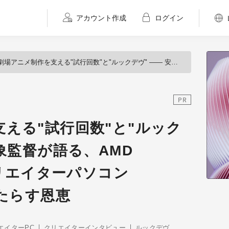
アカウント作成
ログイン
場アニメ制作を支える"試行回数"と"ルックデヴ" ―― 安田現象監督が語る、AMD Ryzen™ 9搭載クリエイターパソコン「SENSE∞」がもたらす恩恵
PR
える"試行回数"と"ルック
現象監督が語る、AMD
クリエイターパソコン
もたらす恩恵
エイターPC
クリエイターインタビュー
ルックデヴ