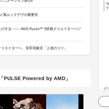
アニメーション第2作
i
T
ニメ風ルックデヴの重要性
る —— AMD Ryzen™ 9搭載クリエイターパソ
クリエイターへ、安田現象流「上達のコツ」
LSE Powered by AMD」
ク
ス
CP
GP