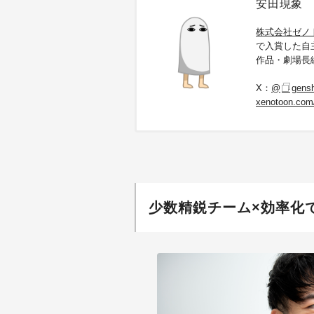
安田現象
株式会社ゼノ
で入賞した自
作品・劇場長
X：
@
gens
xenotoon.com/
少数精鋭チーム×効率化