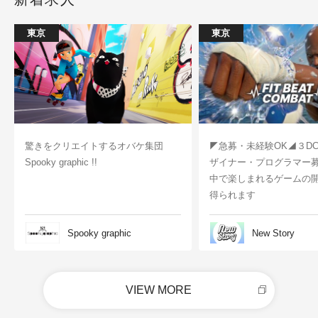
東京
東京
驚きをクリエイトするオバケ集団
◤急募・未経験OK◢３D
Spooky graphic !!
ザイナー・プログラマー
中で楽しまれるゲームの
得られます
Spooky graphic
New Story
VIEW MORE