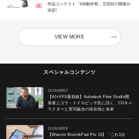
作品コンテスト「b3d創作祭」五回目の開催が
決定!
VIEW MORE
スペシャルコンテンツ
2026/08/07
【AI×VFX最前線】Autodesk Flow Studio開
発者ニコラ・トドロビッチ氏に訊く、CGキャ
ラクターと実写融合の現在地と未来
2026/08/06
【Wacom MovinkPad Pro 14】「これ1台