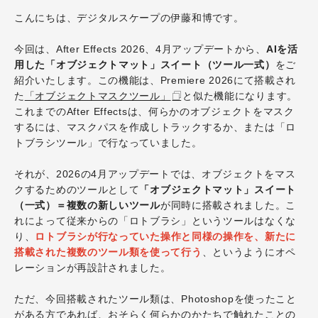
こんにちは、デジタルスケープの伊藤和博です。
今回は、After Effects 2026、4月アップデートから、
AIを活
用した「オブジェクトマット」スイート（ツール一式）
をご
紹介いたします。この機能は、Premiere 2026にて搭載され
た
「オブジェクトマスクツール」
と似た機能になります。
これまでのAfter Effectsは、何らかのオブジェクトをマスク
するには、マスクパスを作成しトラックするか、または「ロ
トブラシツール」で行なっていました。
それが、2026の4月アップデートでは、オブジェクトをマス
クするためのツールとして
「オブジェクトマット」スイート
（一式）＝複数の新しいツール
が同時に搭載されました。こ
れによって従来からの「ロトブラシ」というツールはなくな
り、
ロトブラシが行なっていた操作と同様の操作を、新たに
搭載された複数のツール類を使って行う
、というようにオペ
レーションが再設計されました。
ただ、今回搭載されたツール類は、Photoshopを使ったこと
がある方であれば、おそらく何らかのかたちで触れたことの