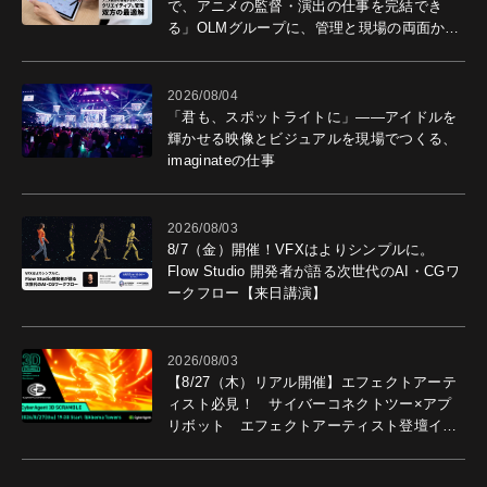
で、アニメの監督・演出の仕事を完結でき
る」OLMグループに、管理と現場の両面から
導入効果を聞いた
2026/08/04
「君も、スポットライトに」――アイドルを
輝かせる映像とビジュアルを現場でつくる、
imaginateの仕事
2026/08/03
8/7（金）開催！VFXはよりシンプルに。
Flow Studio 開発者が語る次世代のAI・CGワ
ークフロー【来日講演】
2026/08/03
【8/27（木）リアル開催】エフェクトアーテ
ィスト必見！ サイバーコネクトツー×アプ
リボット エフェクトアーティスト登壇イベ
ントを開催！－サイバーエージェント