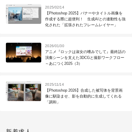
2025/02/14
【Photoshop 2025】バナーやタイトル画像を
作成する際に超便利！ 生成AIとの連動性も強
化された「拡張されたフレームレイヤー」
2026/01/30
アニメ『ロックは淑女の嗜みでして』最終話の
演奏シーンを支えた3DCGと撮影ワークフロー
～あにつく2025（3）
2025/11/14
【Photoshop 2026】合成した被写体を背景画
像に馴染ませ、影を自動的に生成してくれる
「調和」
新着求人