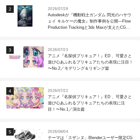
2026/07/28
Autodeskが『機動戦士ガンダム 閃光のハサウ
ェイ キルケーの魔女』制作事例を公開―Flow
Production Trackingと3ds Maxが支えたCG制
作現場
2026/07/23
アニメ『名探偵プリキュア！』ED 、可愛さと
遊び心あふれるプリキュアたちの表現に注目！
〜No.2／モデリング＆リギング篇
2026/07/22
アニメ『名探偵プリキュア！』ED 、可愛さと
遊び心あふれるプリキュアたちの表現に注
目！〜No.1／演出篇
2026/08/04
テーマは「スザンヌ」Blenderユーザー限定CG