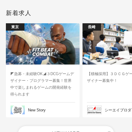
新着求人
東京
長崎
◤急募・未経験OK◢３DCGゲームデ
【積極採用】３ＤＣＧゲ
ザイナー・プログラマー募集！世界
ザイナー募集中！
中で楽しまれるゲームの開発経験を
得られます
New Story
シーエイプロダ