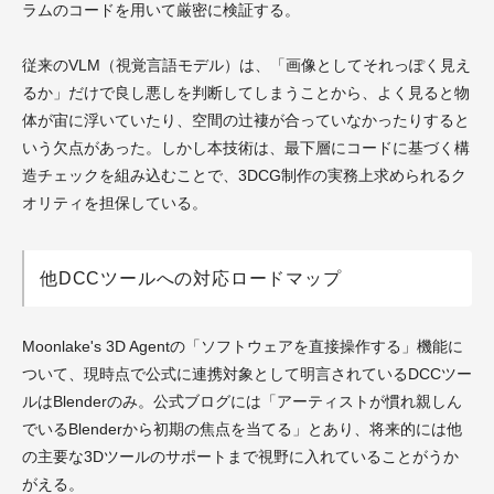
ラムのコードを用いて厳密に検証する。
従来のVLM（視覚言語モデル）は、「画像としてそれっぽく見え
るか」だけで良し悪しを判断してしまうことから、よく見ると物
体が宙に浮いていたり、空間の辻褄が合っていなかったりすると
いう欠点があった。しかし本技術は、最下層にコードに基づく構
造チェックを組み込むことで、3DCG制作の実務上求められるク
オリティを担保している。
他DCCツールへの対応ロードマップ
Moonlake's 3D Agentの「ソフトウェアを直接操作する」機能に
ついて、現時点で公式に連携対象として明言されているDCCツー
ルはBlenderのみ。公式ブログには「アーティストが慣れ親しん
でいるBlenderから初期の焦点を当てる」とあり、将来的には他
の主要な3Dツールのサポートまで視野に入れていることがうか
がえる。