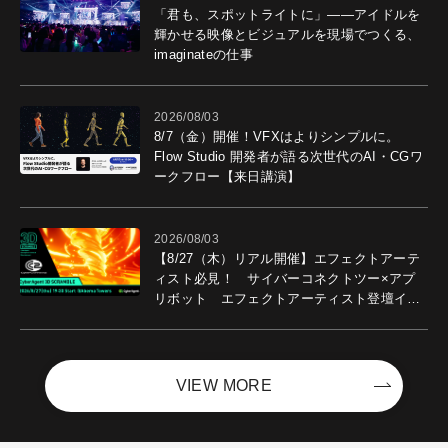
「君も、スポットライトに」――アイドルを
輝かせる映像とビジュアルを現場でつくる、
imaginateの仕事
2026/08/03
8/7（金）開催！VFXはよりシンプルに。
Flow Studio 開発者が語る次世代のAI・CGワ
ークフロー【来日講演】
2026/08/03
【8/27（木）リアル開催】エフェクトアーテ
ィスト必見！ サイバーコネクトツー×アプ
リボット エフェクトアーティスト登壇イベ
ントを開催！－サイバーエージェント
VIEW MORE