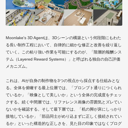
Moonlake's 3D Agentは、3Dシーンの構築という何段階にもわた
る長い制作工程において、自律的に細かな修正と改善を繰り返し
ていく。この粘り強い作業を可能にするのが、「階層的報酬シス
テム（Layered Reward Systems）」と呼ばれる独自の自己評価
メカニズム。
これは、AIが自身の制作物を3つの視点から採点する仕組みとな
る。全体を俯瞰する最上位層では、「プロンプト通りにつくられ
ているか」「映像として美しいか」という全体の完成度をチェッ
クする。続く中間層では、リファレンス画像の雰囲気とズレてい
ないかを確認する。そして最下層では、「机の脚が床にしっかり
接地しているか」「部品同士がめり込まずに正しく接続されてい
るか」といった構造的な正しさを、見た目の印象ではなくプログ