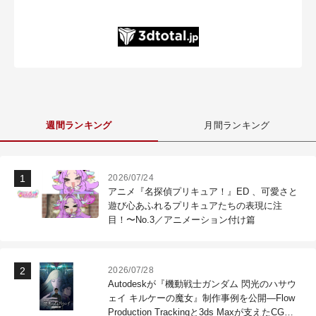
週間ランキング
月間ランキング
2026/07/24
アニメ『名探偵プリキュア！』ED 、可愛さと
遊び心あふれるプリキュアたちの表現に注
目！〜No.3／アニメーション付け篇
2026/07/28
Autodeskが『機動戦士ガンダム 閃光のハサウ
ェイ キルケーの魔女』制作事例を公開―Flow
Production Trackingと3ds Maxが支えたCG制