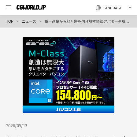
TOP
ニュース
単一画像から顔と髪を切り離す頭部アバター生成手法「One-shot Compositional 3D Head Avatars with Deformable Hair」発表 3DGS、FLAME、物理演算の活用により自然なフェイシャル＆ヘアアニメーションを実現
2026/05/13