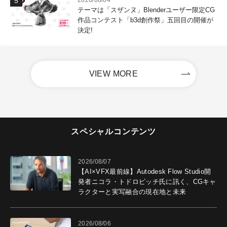
2026/08/04
テーマは「スザンヌ」Blenderユーザー限定CG
作品コンテスト「b3d創作祭」五回目の開催が
決定!
VIEW MORE
スペシャルコンテンツ
2026/08/07
【AI×VFX最前線】Autodesk Flow Studio開
発者ニコラ・トドロビッチ氏に訊く、CGキャ
ラクターと実写融合の現在地と未来
2026/08/06