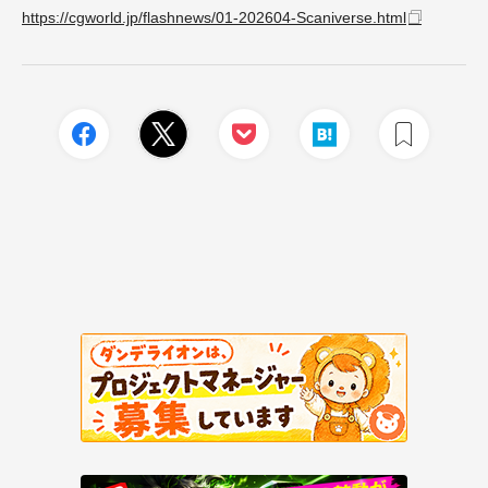
https://cgworld.jp/flashnews/01-202604-Scaniverse.html