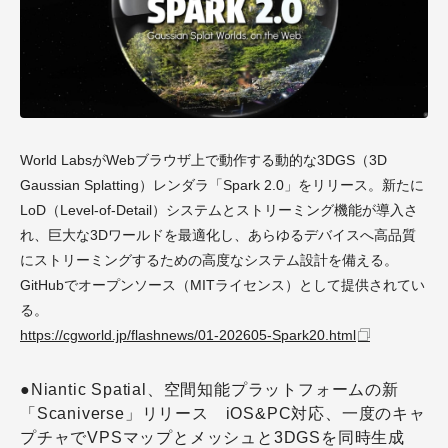
World LabsがWebブラウザ上で動作する動的な3DGS（3D
Gaussian Splatting）レンダラ「Spark 2.0」をリリース。新たに
LoD（Level-of-Detail）システムとストリーミング機能が導入さ
れ、巨大な3Dワールドを最適化し、あらゆるデバイスへ高品質
にストリーミングするための高度なシステム設計を備える。
GitHubでオープンソース（MITライセンス）として提供されてい
る。
https://cgworld.jp/flashnews/01-202605-Spark20.html
●Niantic Spatial、空間知能プラットフォームの新
「Scaniverse」リリース iOS&PC対応、一度のキャ
プチャでVPSマップとメッシュと3DGSを同時生成