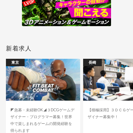
新着求人
東京
長崎
◤急募・未経験OK◢３DCGゲームデ
【積極採用】３ＤＣＧゲ
ザイナー・プログラマー募集！世界
ザイナー募集中！
中で楽しまれるゲームの開発経験を
得られます