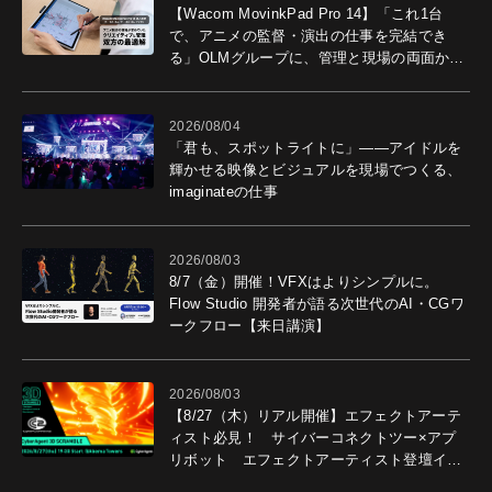
【Wacom MovinkPad Pro 14】「これ1台
で、アニメの監督・演出の仕事を完結でき
る」OLMグループに、管理と現場の両面から
導入効果を聞いた
2026/08/04
「君も、スポットライトに」――アイドルを
輝かせる映像とビジュアルを現場でつくる、
imaginateの仕事
2026/08/03
8/7（金）開催！VFXはよりシンプルに。
Flow Studio 開発者が語る次世代のAI・CGワ
ークフロー【来日講演】
2026/08/03
【8/27（木）リアル開催】エフェクトアーテ
ィスト必見！ サイバーコネクトツー×アプ
リボット エフェクトアーティスト登壇イベ
ントを開催！－サイバーエージェント