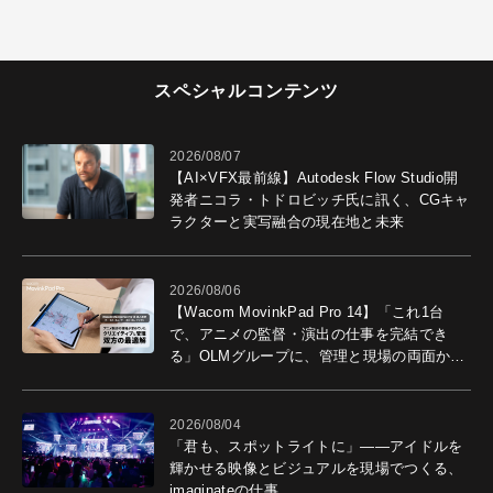
スペシャルコンテンツ
2026/08/07
【AI×VFX最前線】Autodesk Flow Studio開
発者ニコラ・トドロビッチ氏に訊く、CGキャ
ラクターと実写融合の現在地と未来
2026/08/06
【Wacom MovinkPad Pro 14】「これ1台
で、アニメの監督・演出の仕事を完結でき
る」OLMグループに、管理と現場の両面から
導入効果を聞いた
2026/08/04
「君も、スポットライトに」――アイドルを
輝かせる映像とビジュアルを現場でつくる、
imaginateの仕事