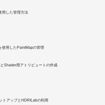
kを使用した管理方法
Pを使用したPaintMapの管理
の作成とShader用アトリビュートの作成
セットアップとHDRILabの利用