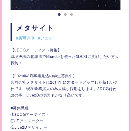
メタサイト
#実写VFX
#アニメ
【3DCGアーティスト募集】
環境抜群の北海道でBlenderを使った3DCGに挑戦したい方大
募集！
【2021年3月卒業見込の学生募集中】
合同会社メタサイトは2014年にスタートアップした新しい会
社です。現在業務拡大の為大幅な採用をします。3DCGは勿
論の事、Live2Dの実力もかなり高いです。
■募集職種
①3DCGアーティスト
②3Dアニメーター
③Live2Dデザイナー