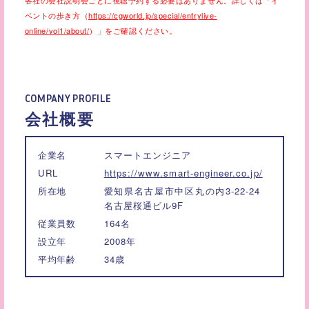
各社の会社説明会ごとに視聴予約する必要はありません。詳しくは「イ
ベントの歩き方（
https://cgworld.jp/special/entrylive-
online/vol1/about/
）」をご確認ください。
COMPANY PROFILE
会社概要
企業名
スマートエンジニア
URL
https://www.smart-engineer.co.jp/
所在地
愛知県名古屋市中区丸の内3-22-24
名古屋桜通ビル9F
従業員数
164名
設立年
2008年
平均年齢
34歳