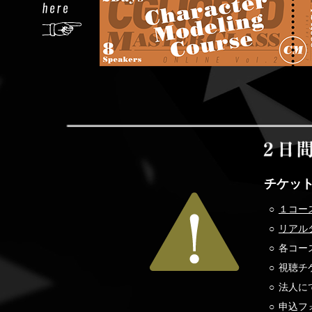
チケッ
１コー
リアル
各コー
視聴チケ
法人に
申込フ