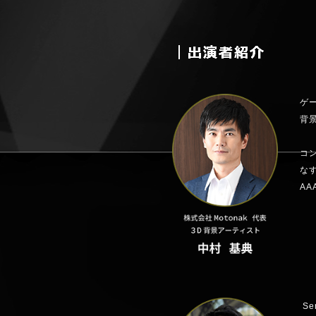
ゲ
背
コン
な
A
Se