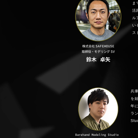
ま
活
ル
い
ス
兵
を
年に
ラン
St