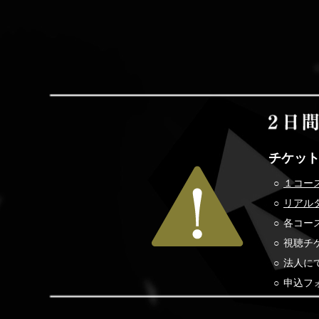
チケッ
１コー
リアル
各コー
視聴チケッ
法人に
申込フ