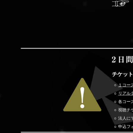
チケッ
１コー
リアル
各コー
視聴チケッ
法人に
申込フ