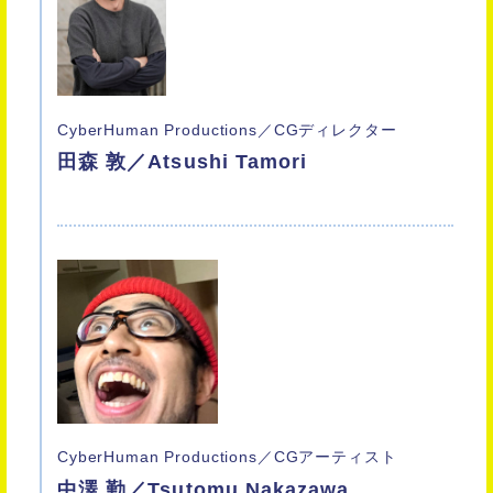
CyberHuman Productions／CGディレクター
田森 敦／Atsushi Tamori
CyberHuman Productions／CGアーティスト
中澤 勤／Tsutomu Nakazawa