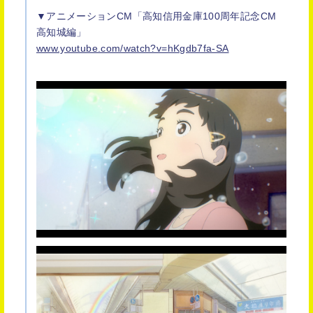
▼アニメーションCM「⾼知信⽤⾦庫100周年記念CM
⾼知城編」
www.youtube.com/watch?v=hKgdb7fa-SA