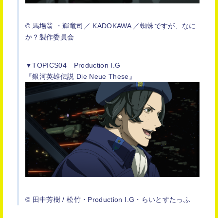
© 馬場翁 ・輝竜司／ KADOKAWA ／蜘蛛ですが、なに
か？製作委員会
▼TOPICS04 Production I.G
『銀河英雄伝説 Die Neue These』
© 田中芳樹 / 松竹・Production I.G・らいとすたっふ