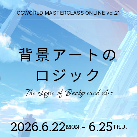
CGWORLD MASTERCLASS ONLINE vol.21
背景アートの
ロジック
The Logic of Background Art
2026.6.22
- 6.25
MON.
THU.