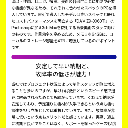
演出・作画、仕上げ、撮影、美術の各部門ごとに用途や必要
な機能が異なるため、それぞれに合わせたスペックのPCを導
入しています。直近で導入したモデルは高いスペックと優れ
たコストパフォーマンスを両立する「DAIV Z9-3060Ti」で、
Photoshopに加え3ds Maxを使用する背景美術スタッフ向け
のものです。作業効率を高めるため、メモリを64GBに、ロ
ーカルのストレージ容量を4TBに増強しているのがポイント
です。
安定して早い納期と、
故障率の低さが魅力！
当社ではプロジェクト状況によって制作スタッフが急に増え
ることも多いのですが、早ければ数日というスピード感で迅
速に納品されるためとても助かっています。くわえて納期が
安定しており、予定通りに機材が入手できるという点も機材
調達を担う立場としては重視しています。また、故障率が非
常に低いという点もメリットだと感じています。実際、過去
に初期不良がでたことはなく、サポートを頼ったケースも1度