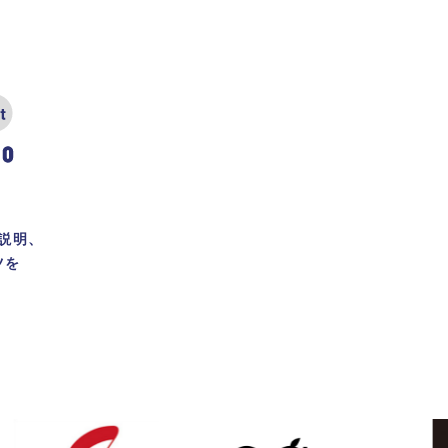
。
説明、
ツを